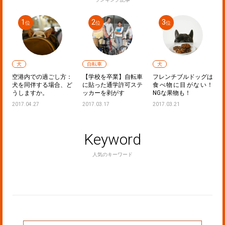
犬
自転車
犬
声
空港内での過ごし方：
【学校を卒業】自転車
フレンチブルドッグは
た
犬を同伴する場合、ど
に貼った通学許可ステ
食べ物に目がない！
うしますか。
ッカーを剥がす
NGな果物も！
2017.04.27
2017.03.17
2017.03.21
Keyword
人気のキーワード