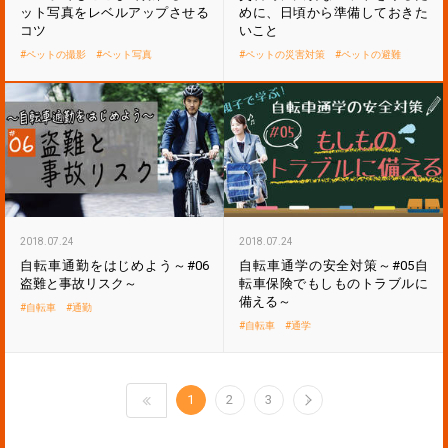
ット写真をレベルアップさせる
めに、日頃から準備しておきた
コツ
いこと
ペットの撮影
ペット写真
ペットの災害対策
ペットの避難
2018.07.24
2018.07.24
自転車通勤をはじめよう～#06
自転車通学の安全対策～#05自
盗難と事故リスク～
転車保険でもしものトラブルに
備える～
自転車
通勤
自転車
通学
1
2
3