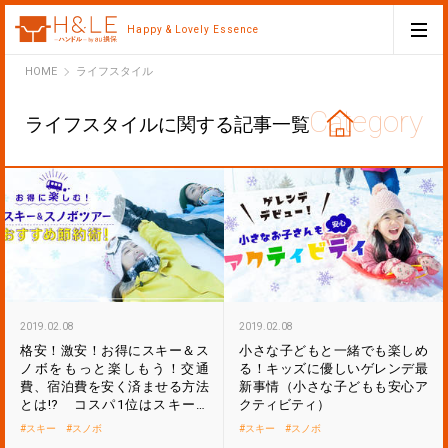
Happy & Lovely Essence
H&LE
HOME
ライフスタイル
ライフスタイルに関する記事一覧
2019.02.08
2019.02.08
格安！激安！お得にスキー＆ス
小さな子どもと一緒でも楽しめ
ノボをもっと楽しもう！交通
る！キッズに優しいゲレンデ最
費、宿泊費を安く済ませる方法
新事情（小さな子どもも安心ア
とは!? コスパ1位はスキーバ
クティビティ）
ス？
スキー
スノボ
スキー
スノボ