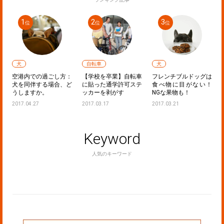
犬
自転車
犬
ラ
空港内での過ごし方：
【学校を卒業】自転車
フレンチブルドッグは
！
犬を同伴する場合、ど
に貼った通学許可ステ
食べ物に目がない！
うしますか。
ッカーを剥がす
NGな果物も！
2017.04.27
2017.03.17
2017.03.21
Keyword
人気のキーワード