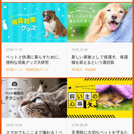
2018.11.15
2018.10.18
ペットと快適に暮らすために。
新しい家族として保護犬、保護
便利な消臭グッズ大研究
猫を迎えるという選択肢
消臭グッズ
除菌消臭グッズ
保護犬
保護猫
2018.10.04
2018.08.09
スマホでもここまで撮れる！ペ
災害時に大切なペットを守るた