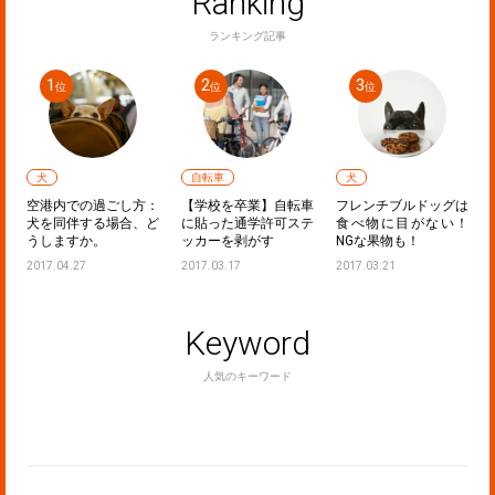
Ranking
ランキング記事
犬
自転車
犬
声
空港内での過ごし方：
【学校を卒業】自転車
フレンチブルドッグは
た
犬を同伴する場合、ど
に貼った通学許可ステ
食べ物に目がない！
うしますか。
ッカーを剥がす
NGな果物も！
2017.04.27
2017.03.17
2017.03.21
Keyword
人気のキーワード