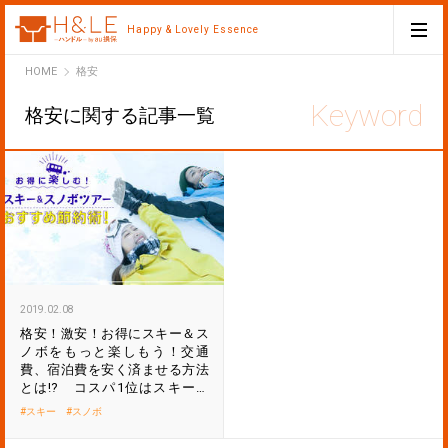
Happy & Lovely Essence
H&LE
HOME
格安
格安に関する記事一覧
2019.02.08
格安！激安！お得にスキー＆ス
ノボをもっと楽しもう！交通
費、宿泊費を安く済ませる方法
とは!? コスパ1位はスキーバ
ス？
スキー
スノボ