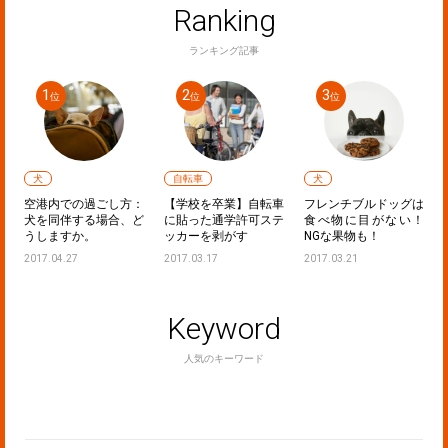
Ranking
ランキング記事
犬
自転車
犬
ラ
空港内での過ごし方：
【学校を卒業】自転車
フレンチブルドッグは
！
犬を同伴する場合、ど
に貼った通学許可ステ
食べ物に目がない！
うしますか。
ッカーを剥がす
NGな果物も！
2017.04.27
2017.03.17
2017.03.21
Keyword
人気のキーワード