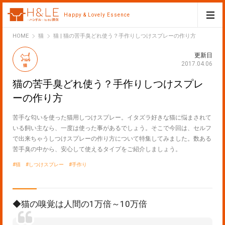
Happy & Lovely Essence
H&LE
HOME
猫
猫 | 猫の苦手臭どれ使う？手作りしつけスプレーの作り方
更新日
2017.04.06
猫
猫の苦手臭どれ使う？手作りしつけスプレ
ーの作り方
苦手な匂いを使った猫用しつけスプレー。イタズラ好きな猫に悩まされて
いる飼い主なら、一度は使った事があるでしょう。そこで今回は、セルフ
で出来ちゃうしつけスプレーの作り方について特集してみました。数ある
苦手臭の中から、安心して使えるタイプをご紹介しましょう。
猫
しつけスプレー
手作り
◆猫の嗅覚は人間の1万倍～10万倍