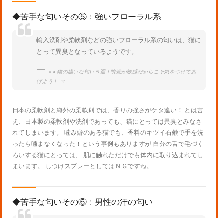
◆苦手な匂いその⑤：強いフローラル系
輸入洗剤や柔軟剤などの強いフローラル系の匂いは、猫に
とって異臭となっているようです。
via
猫の嫌いな匂い５選！嗅覚が敏感だからこそ気をつけてあ
げよう！
日本の柔軟剤と海外の柔軟剤では、香りの強さがケタ違い！ とは言
え、日本製の柔軟剤や洗剤であっても、猫にとっては異臭とみなさ
れてしまいます。 噛み癖のある猫でも、香料のキツイ石鹸で手を洗
ったら噛まなくなった！という事例もありますが 自分の舌で毛づく
ろいする猫にとっては、 肌に触れただけでも体内に取り込まれてし
まいます。 しつけスプレーとしてはＮＧですね。
◆苦手な匂いその⑥：男性の汗の匂い