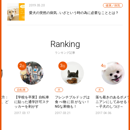
2019.05.20
健康／病気
愛犬の突然の病気…いざという時の為に必要なこととは？
Ranking
ランキング記事
自転車
犬
犬
：
【学校を卒業】自転車
フレンチブルドッグは
落ち着きのあるポメラ
ど
に貼った通学許可ステ
食べ物に目がない！
ニアンにしてみせる！
ッカーを剥がす
NGな果物も！
～子犬のしつけ～
2017.03.17
2017.03.21
2017.04.06