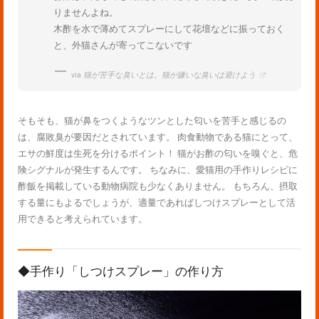
りませんよね。
木酢を水で薄めてスプレーにして花壇などに振っておく
と、外猫さんが寄ってこないです
via
猫が苦手な臭いとは。猫が嫌いな臭いは避けよう
そもそも、猫が鼻をつくようなツンとした匂いを苦手と感じるの
は、腐敗臭が要因だとされています。 肉食動物である猫にとって、
エサの鮮度は生死を分けるポイント！ 猫がお酢の匂いを嗅ぐと、危
険シグナルが発生するんです。 ちなみに、愛猫用の手作りレシピに
酢飯を掲載している動物病院も少なくありません。 もちろん、摂取
する量にもよるでしょうが、適量であればしつけスプレーとして活
用できると考えられています。
◆手作り「しつけスプレー」の作り方