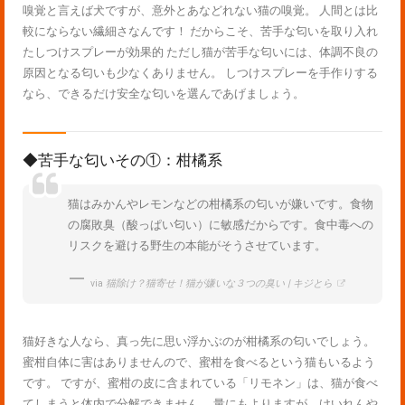
嗅覚と言えば犬ですが、意外とあなどれない猫の嗅覚。 人間とは比
較にならない繊細さなんです！ だからこそ、苦手な匂いを取り入れ
たしつけスプレーが効果的 ただし猫が苦手な匂いには、体調不良の
原因となる匂いも少なくありません。 しつけスプレーを手作りする
なら、できるだけ安全な匂いを選んであげましょう。
◆苦手な匂いその①：柑橘系
猫はみかんやレモンなどの柑橘系の匂いが嫌いです。食物
の腐敗臭（酸っぱい匂い）に敏感だからです。食中毒への
リスクを避ける野生の本能がそうさせています。
via
猫除け？猫寄せ！猫が嫌いな３つの臭い | キジとら
猫好きな人なら、真っ先に思い浮かぶのが柑橘系の匂いでしょう。
蜜柑自体に害はありませんので、蜜柑を食べるという猫もいるよう
です。 ですが、蜜柑の皮に含まれている「リモネン」は、猫が食べ
てしまうと体内で分解できません。 量にもよりますが、けいれんや