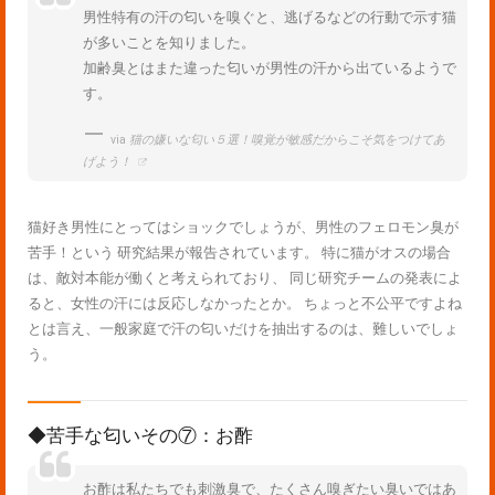
男性特有の汗の匂いを嗅ぐと、逃げるなどの行動で示す猫
が多いことを知りました。
加齢臭とはまた違った匂いが男性の汗から出ているようで
す。
via
猫の嫌いな匂い５選！嗅覚が敏感だからこそ気をつけてあ
げよう！
猫好き男性にとってはショックでしょうが、男性のフェロモン臭が
苦手！という 研究結果が報告されています。 特に猫がオスの場合
は、敵対本能が働くと考えられており、 同じ研究チームの発表によ
ると、女性の汗には反応しなかったとか。 ちょっと不公平ですよね
とは言え、一般家庭で汗の匂いだけを抽出するのは、難しいでしょ
う。
◆苦手な匂いその⑦：お酢
お酢は私たちでも刺激臭で、たくさん嗅ぎたい臭いではあ