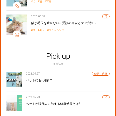
犬
猫
写真
2020.06.18
猫
猫が毛玉を吐かない～受診の目安とケア方法～
猫
毛玉
ブラッシング
Pick up
注目記事
2021.05.27
健康／病気
ペットにも5月病？
2019.05.23
犬
ペットが現代人に与える健康効果とは?