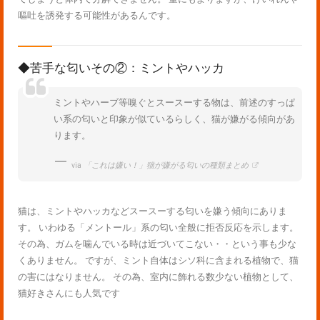
嘔吐を誘発する可能性があるんです。
◆苦手な匂いその②：ミントやハッカ
ミントやハーブ等嗅ぐとスースーする物は、前述のすっぱ
い系の匂いと印象が似ているらしく、猫が嫌がる傾向があ
ります。
via
「これは嫌い！」猫が嫌がる匂いの種類まとめ
猫は、ミントやハッカなどスースーする匂いを嫌う傾向にありま
す。 いわゆる「メントール」系の匂い全般に拒否反応を示します。
その為、ガムを噛んでいる時は近づいてこない・・という事も少な
くありません。 ですが、ミント自体はシソ科に含まれる植物で、猫
の害にはなりません。 その為、室内に飾れる数少ない植物として、
猫好きさんにも人気です