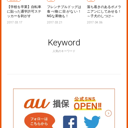
：
【学校を卒業】自転車
フレンチブルドッグは
落ち着きのあるポメラ
ど
に貼った通学許可ステ
食べ物に目がない！
ニアンにしてみせる！
ッカーを剥がす
NGな果物も！
～子犬のしつけ～
2017.03.17
2017.03.21
2017.04.06
Keyword
人気のキーワード