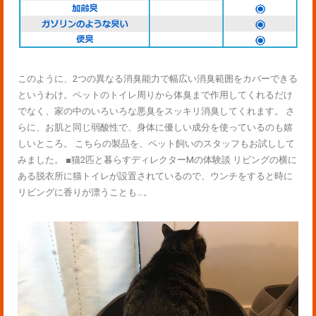
このように、2つの異なる消臭能力で幅広い消臭範囲をカバーできる
というわけ。ペットのトイレ周りから体臭まで作用してくれるだけ
でなく、家の中のいろいろな悪臭をスッキリ消臭してくれます。 さ
らに、お肌と同じ弱酸性で、身体に優しい成分を使っているのも嬉
しいところ。 こちらの製品を、ペット飼いのスタッフもお試しして
みました。 ■猫2匹と暮らすディレクターMの体験談 リビングの横に
ある脱衣所に猫トイレが設置されているので、ウンチをすると時に
リビングに香りが漂うことも…。