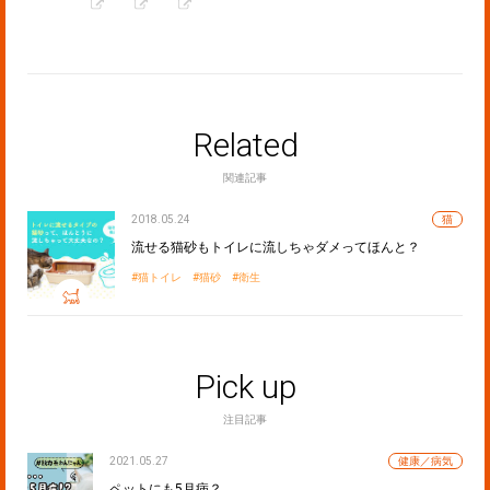
Related
関連記事
2018.05.24
猫
流せる猫砂もトイレに流しちゃダメってほんと？
猫トイレ
猫砂
衛生
Pick up
注目記事
2021.05.27
健康／病気
ペットにも5月病？