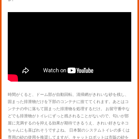
時間がくると、ドーム部が自動回転、清掃網がきれいな砂を残し、
固まった排泄物だけを下部のコンテナに捨ててくれます。あとはコ
ンテナの中に落ちて固まった排泄物を処理するだけ。 お留守番中な
どでも排泄物がトイレにずっと残されることがないので、匂いが部
屋に充満するのを抑える効果が期待できるうえ、きれい好きなネコ
ちゃんにも喜ばれそうですよね。 日本製のシステムトイレの多くは
専用の砂の使用を推奨してますが、キャットロボットは市販の砂を