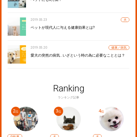
2019.05.23
犬
ペットが現代人に与える健康効果とは?
2019.05.20
健康／病気
愛犬の突然の病気…いざという時の為に必要なこととは？
Ranking
ランキング記事
自転車
犬
犬