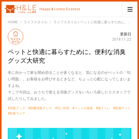
Happy & Lovely Essence
H&LE
HOME
ライフスタイル
ライフスタイル | ペットと快適に暮らすために。便利な消臭グッズ大研究
更新日
2018.11.22
ライフス
タイル
ペットと快適に暮らすために。便利な消臭
グッズ大研究
冬に向かって家を閉め切ることが多くなると、気になるのがペットの「匂
い問題」。お客様をお呼びするときなど、ちょっと心配になってしまいま
すよね。
そこで今回は、おうちで使える消臭グッズをいろいろ探したりスタッフで
試したりしてみました。
消臭グッズ
除菌消臭グッズ
匂い対策
ペットの体臭
猫トイレ
防臭マット
防臭ウェア