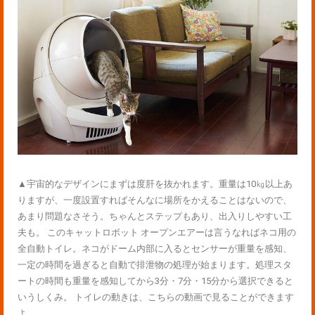
▲宇宙的なデザインにまずは度肝を抜かれます。重量は10㎏以上あ
りますが、一度設置すればそんなに場所をかえることはないので、
あまり問題なさそう。ちゃんとステップもあり、出入りしやすい工
夫も。 このキャットロボット オープンエアーは言うなればネコ用の
全自動トイレ。ネコがドーム内部に入るとセンサーが重量を感知、
一定の時間を過ぎると自動で排泄物の処理が始まります。処理スタ
ートの時間も重量を感知してから3分・7分・15分から選択できると
いうしくみ。 トイレの動きは、こちらの動画で見ることができます
よ。