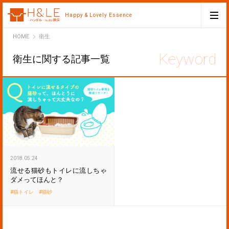
Happy & Lovely Essence
H&LE
HOME
衛生
衛生に関する記事一覧
2018.05.24
流せる猫砂もトイレに流しちゃ
ダメってほんと？
猫トイレ
猫砂