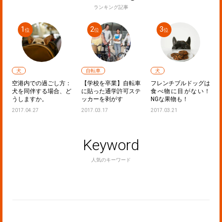
ランキング記事
犬
自転車
犬
声
空港内での過ごし方：
【学校を卒業】自転車
フレンチブルドッグは
た
犬を同伴する場合、ど
に貼った通学許可ステ
食べ物に目がない！
うしますか。
ッカーを剥がす
NGな果物も！
2017.04.27
2017.03.17
2017.03.21
Keyword
人気のキーワード