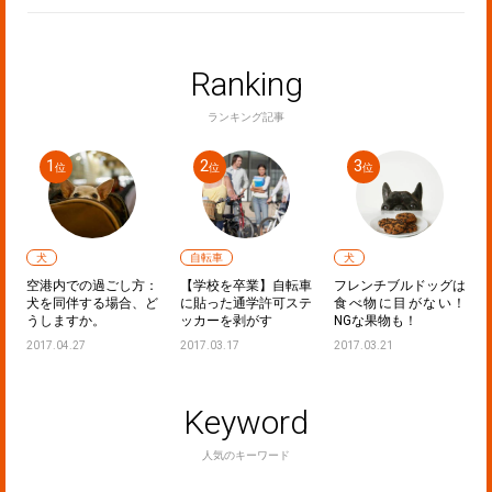
Ranking
ランキング記事
犬
自転車
犬
フ
空港内での過ごし方：
【学校を卒業】自転車
フレンチブルドッグは
し
犬を同伴する場合、ど
に貼った通学許可ステ
食べ物に目がない！
うしますか。
ッカーを剥がす
NGな果物も！
2017.04.27
2017.03.17
2017.03.21
Keyword
人気のキーワード