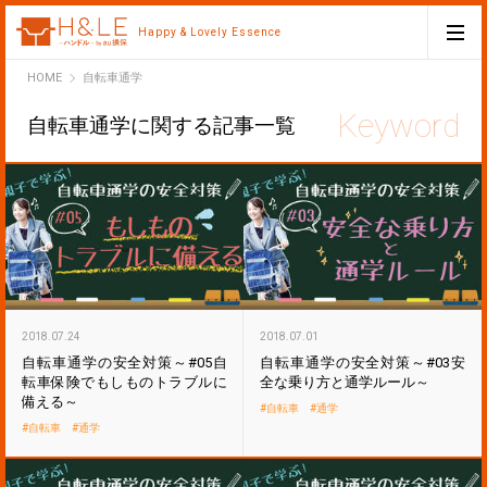
Happy & Lovely Essence
H&LE
HOME
自転車通学
自転車通学に関する記事一覧
2018.07.24
2018.07.01
自転車通学の安全対策～#05自
自転車通学の安全対策～#03安
転車保険でもしものトラブルに
全な乗り方と通学ルール～
備える～
自転車
通学
自転車
通学