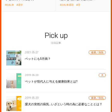
自転車
通学
自転車通勤
雪
Pick up
注目記事
2021.05.27
健康／病気
ペットにも5月病？
2019.05.23
犬
ペットが現代人に与える健康効果とは?
2019.05.20
健康／病気
愛犬の突然の病気…いざという時の為に必要なこととは？