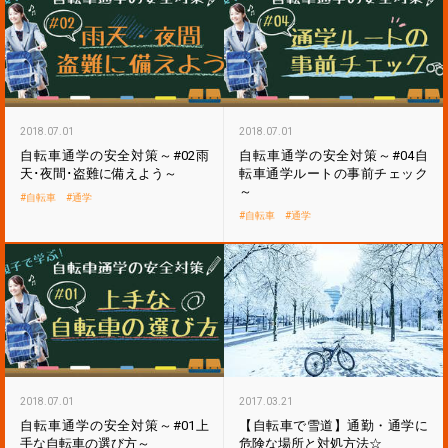
2018.07.01
2018.07.01
自転車通学の安全対策～#02雨
自転車通学の安全対策～#04自
天･夜間･盗難に備えよう～
転車通学ルートの事前チェック
～
自転車
通学
自転車
通学
2018.07.01
2017.03.21
自転車通学の安全対策～#01上
【自転車で雪道】通勤・通学に
手な自転車の選び方～
危険な場所と対処方法☆