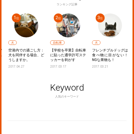
ランキング記事
犬
自転車
犬
フ
空港内での過ごし方：
【学校を卒業】自転車
フレンチブルドッグは
し
犬を同伴する場合、ど
に貼った通学許可ステ
食べ物に目がない！
うしますか。
ッカーを剥がす
NGな果物も！
2017.04.27
2017.03.17
2017.03.21
Keyword
人気のキーワード