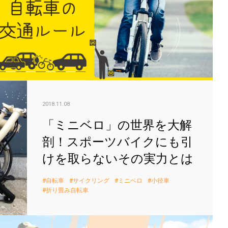
「ミ
2018.11.08
「ミニベロ」の世界を大解
剖！スポーツバイクにも引
けを取らないその実力とは
自転車
サイクリング
ミニベロ
小径車
折り畳み自転車
「乾