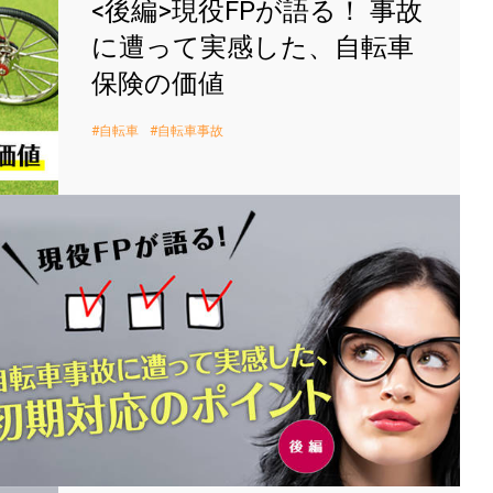
<後編>現役FPが語る！ 事故
に遭って実感した、自転車
保険の価値
自転車
自転車事故
<後