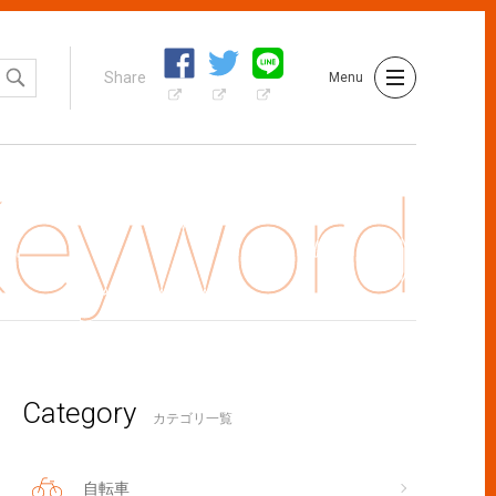
Share
Menu
Category
編>現役FPが語る！ 事故に遭って実感した、自転車保険の価値
カテゴリ一覧
自転車