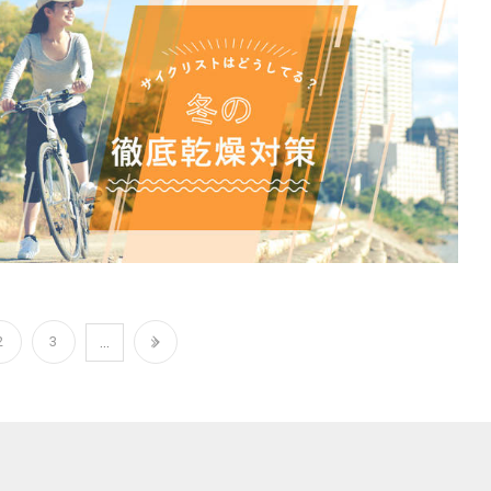
…
2
3