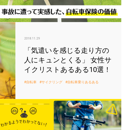
「気
2018.11.29
「気遣いを感じる走り方の
人にキュンとくる」 女性サ
イクリストあるある10選！
自転車
サイクリング
自転車乗りあるある
違反