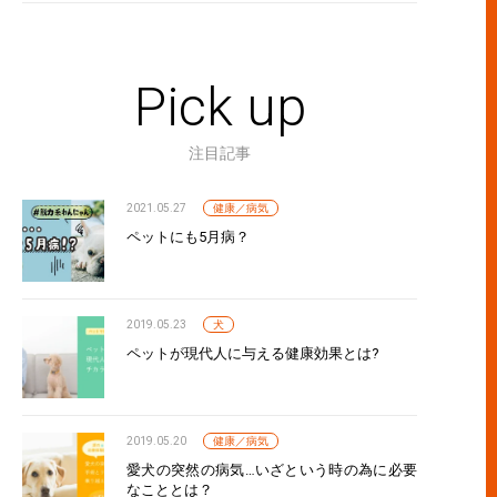
編>現役FPが語る! 自転車事故に遭って実感した、初動対応のポイン
Pick up
注目記事
2021.05.27
健康／病気
ペットにも5月病？
編>現役FPが語る！ 事故に遭って実感した、自転車保険の価値
2019.05.23
犬
ペットが現代人に与える健康効果とは?
2019.05.20
健康／病気
愛犬の突然の病気…いざという時の為に必要
なこととは？