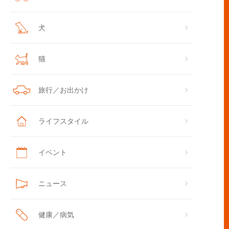
犬
猫
旅行／お出かけ
編>現役FPが語る! 自転車事故に遭って実感した、初動対応のポイン
ライフスタイル
イベント
ニュース
健康／病気