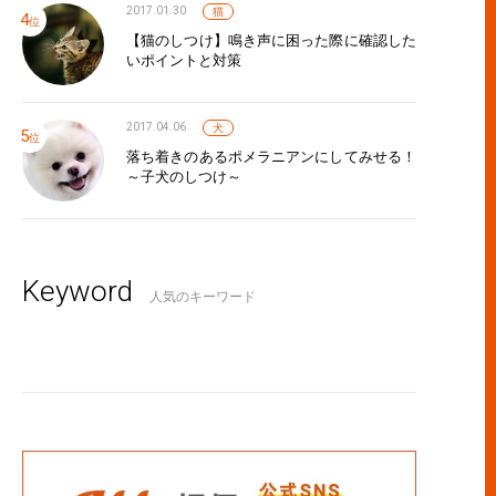
2017.01.30
猫
【猫のしつけ】鳴き声に困った際に確認した
いポイントと対策
2017.04.06
犬
落ち着きのあるポメラニアンにしてみせる！
～子犬のしつけ～
ニベロ」の世界を大解剖！スポーツバイクにも引けを取らないそ
Keyword
人気のキーワード
燥」は美の大敵！サイクリストに対策していることを聞いてみま