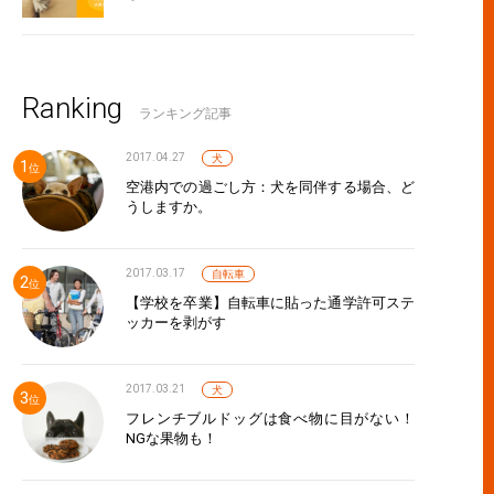
遣いを感じる走り方の人にキュンとくる」 女性サイクリストあるあ
Ranking
ランキング記事
2017.04.27
犬
空港内での過ごし方：犬を同伴する場合、ど
うしますか。
2017.03.17
自転車
【学校を卒業】自転車に貼った通学許可ステ
ッカーを剥がす
者には「反省文の音読」などキツい取締りが！しっかり守りたい
2017.03.21
犬
フレンチブルドッグは食べ物に目がない！
NGな果物も！