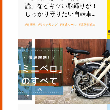
読」などキツい取締りが！
しっかり守りたい自転車交
通ルールとは。
自転車
サイクリング
交通ルール
道路交通法