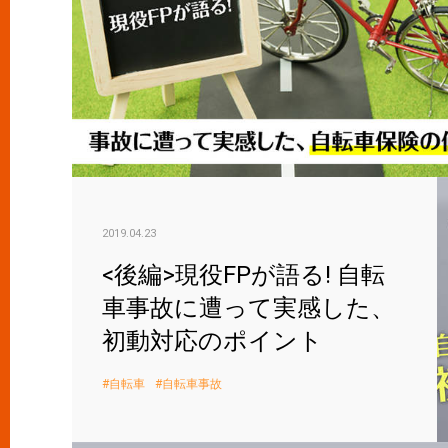
2019.04.23
<後編>現役FPが語る! 自転
車事故に遭って実感した、
初動対応のポイント
自転車
自転車事故