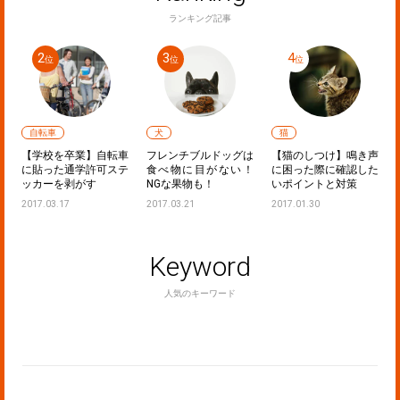
ランキング記事
自転車
犬
猫
：
【学校を卒業】自転車
フレンチブルドッグは
【猫のしつけ】鳴き声
ど
に貼った通学許可ステ
食べ物に目がない！
に困った際に確認した
ッカーを剥がす
NGな果物も！
いポイントと対策
2017.03.17
2017.03.21
2017.01.30
Keyword
人気のキーワード