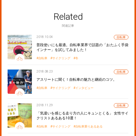
Related
関連記事
2018.10.04
自転車
普段使いにも最適。自転車業界で話題の「おたふく手袋
インナー」を試してみました！
自転車
サイクリング
冬
2018.08.23
自転車
アスリートに聞く！自転車の魅力と継続のコツ。
自転車
サイクリング
インタビュー
2018.11.29
自転車
「気遣いを感じる走り方の人にキュンとくる」 女性サイ
クリストあるある10選！
自転車
サイクリング
自転車乗りあるある