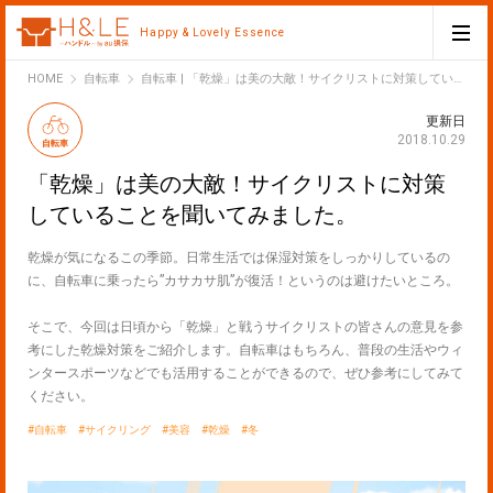
Happy & Lovely Essence
H&LE
HOME
自転車
自転車 | 「乾燥」は美の大敵！サイクリストに対策していることを聞いてみました。
更新日
2018.10.29
自転車
「乾燥」は美の大敵！サイクリストに対策
していることを聞いてみました。
乾燥が気になるこの季節。日常生活では保湿対策をしっかりしているの
に、自転車に乗ったら”カサカサ肌”が復活！というのは避けたいところ。
そこで、今回は日頃から「乾燥」と戦うサイクリストの皆さんの意見を参
考にした乾燥対策をご紹介します。自転車はもちろん、普段の生活やウィ
ンタースポーツなどでも活用することができるので、ぜひ参考にしてみて
ください。
自転車
サイクリング
美容
乾燥
冬