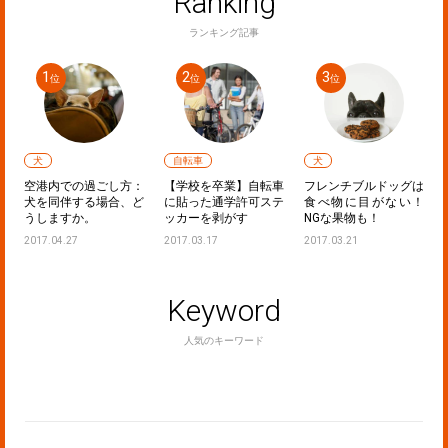
Ranking
ランキング記事
犬
自転車
犬
ラ
空港内での過ごし方：
【学校を卒業】自転車
フレンチブルドッグは
！
犬を同伴する場合、ど
に貼った通学許可ステ
食べ物に目がない！
うしますか。
ッカーを剥がす
NGな果物も！
2017.04.27
2017.03.17
2017.03.21
Keyword
人気のキーワード