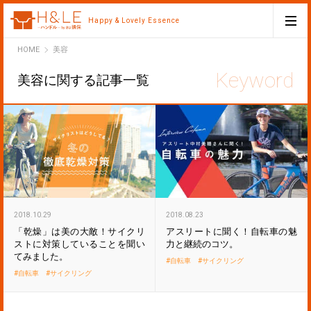
Happy & Lovely Essence
H&LE
HOME
美容
美容に関する記事一覧
2018.10.29
2018.08.23
「乾燥」は美の大敵！サイクリ
アスリートに聞く！自転車の魅
ストに対策していることを聞い
力と継続のコツ。
てみました。
自転車
サイクリング
自転車
サイクリング