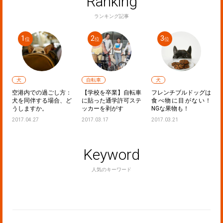
Ranking
ランキング記事
犬
自転車
犬
フ
空港内での過ごし方：
【学校を卒業】自転車
フレンチブルドッグは
し
犬を同伴する場合、ど
に貼った通学許可ステ
食べ物に目がない！
うしますか。
ッカーを剥がす
NGな果物も！
2017.04.27
2017.03.17
2017.03.21
Keyword
人気のキーワード