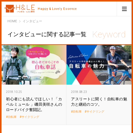
Happy & Lovely Essence
H&LE
HOME
インタビュー
インタビューに関する記事一覧
2018.10.25
2018.08.23
初心者にも読んでほしい！「カ
アスリートに聞く！自転車の魅
ペルミュール 」磯田美咲さんの
力と継続のコツ。
ロードバイク奮闘記。
自転車
サイクリング
自転車
サイクリング