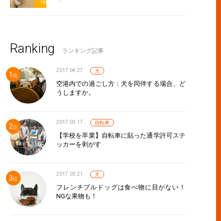
Ranking
ランキング記事
2017.04.27
犬
空港内での過ごし方：犬を同伴する場合、ど
うしますか。
2017.03.17
自転車
【学校を卒業】自転車に貼った通学許可ステ
ッカーを剥がす
2017.03.21
犬
フレンチブルドッグは食べ物に目がない！
NGな果物も！