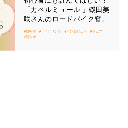
初心者にも読んでほしい！
「カペルミュール 」磯田美
咲さんのロードバイク奮闘
記。
自転車
サイクリング
インタビュー
ウェア
初心者