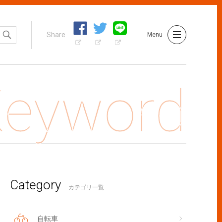
Share
Menu
Category
者にも読んでほしい！「カペルミュール 」磯田美咲さんのロード
カテゴリ一覧
自転車