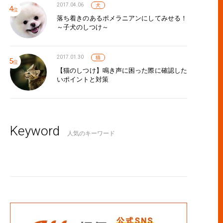
2017.04.06
犬
落ち着きのあるポメラニアンにしてみせる！
～子犬のしつけ～
2017.01.30
猫
【猫のしつけ】鳴き声に困った際に確認した
いポイントと対策
Keyword
人気のキーワード