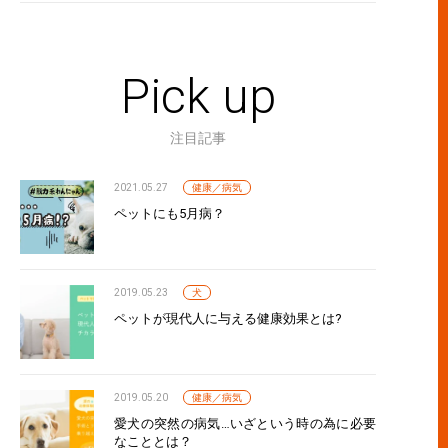
Pick up
注目記事
2021.05.27
健康／病気
ペットにも5月病？
2019.05.23
犬
ペットが現代人に与える健康効果とは?
2019.05.20
健康／病気
愛犬の突然の病気…いざという時の為に必要
なこととは？