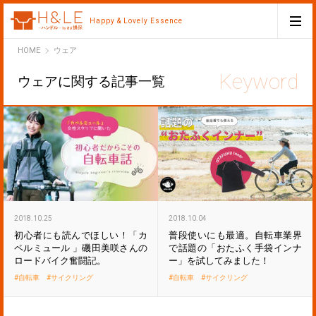
Happy & Lovely Essence
H&LE
HOME
ウェア
ウェアに関する記事一覧
2018.10.25
2018.10.04
初心者にも読んでほしい！「カ
普段使いにも最適。自転車業界
ペルミュール 」磯田美咲さんの
で話題の「おたふく手袋インナ
ロードバイク奮闘記。
ー」を試してみました！
自転車
サイクリング
自転車
サイクリング