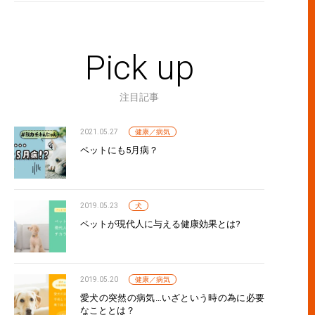
Pick up
注目記事
2021.05.27
健康／病気
ペットにも5月病？
2019.05.23
犬
ペットが現代人に与える健康効果とは?
2019.05.20
健康／病気
愛犬の突然の病気…いざという時の為に必要
なこととは？