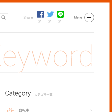
Share
Menu
Category
者には「反省文の音読」などキツい取締りが！しっかり守りたい
カテゴリ一覧
自転車