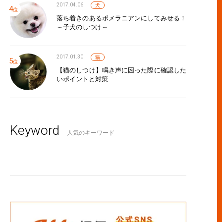
2017.04.06
犬
落ち着きのあるポメラニアンにしてみせる！
～子犬のしつけ～
2017.01.30
猫
【猫のしつけ】鳴き声に困った際に確認した
いポイントと対策
Keyword
人気のキーワード