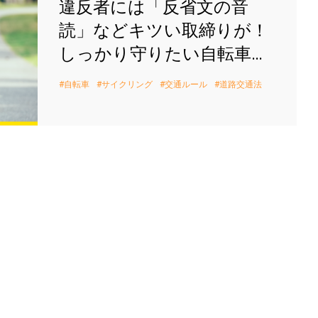
違反者には「反省文の音
読」などキツい取締りが！
しっかり守りたい自転車交
通ルールとは。
自転車
サイクリング
交通ルール
道路交通法