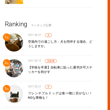
Ranking
ランキング記事
2017.04.27
犬
空港内での過ごし方：犬を同伴する場合、ど
うしますか。
2017.03.17
自転車
【学校を卒業】自転車に貼った通学許可ステ
ッカーを剥がす
2017.03.21
犬
フレンチブルドッグは食べ物に目がない！
NGな果物も！