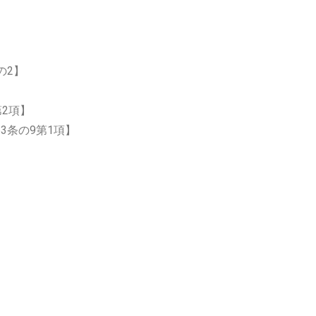
の2】
2項】
条の9第1項】