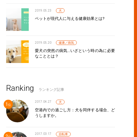
2019.05.23
犬
ペットが現代人に与える健康効果とは?
2019.05.20
健康／病気
愛犬の突然の病気…いざという時の為に必要
なこととは？
Ranking
ランキング記事
2017.04.27
犬
空港内での過ごし方：犬を同伴する場合、ど
うしますか。
2017.03.17
自転車