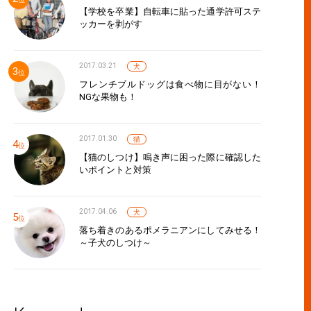
【学校を卒業】自転車に貼った通学許可ステ
ッカーを剥がす
2017.03.21
犬
フレンチブルドッグは食べ物に目がない！
NGな果物も！
2017.01.30
猫
【猫のしつけ】鳴き声に困った際に確認した
いポイントと対策
2017.04.06
犬
落ち着きのあるポメラニアンにしてみせる！
～子犬のしつけ～