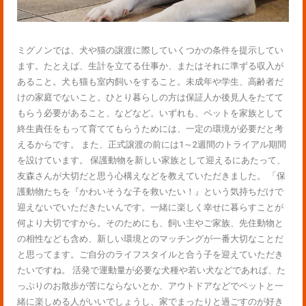
ミグノンでは、犬や猫の譲渡に際していくつかの条件を提示してい
ます。たとえば、生計を立てる仕事か、またはそれに準ずる収入が
あること。犬も猫も室内飼いをすること。未成年や学生、高齢者だ
けの家庭でないこと。ひとり暮らしの方は保証人か後見人をたてて
もらう必要があること、などなど。いずれも、ペットを家族として
終生責任をもって育ててもらうためには、一定の環境が必要だと考
えるからです。 また、正式譲渡の前には1～2週間のトライアル期間
を設けています。 保護動物を新しい家族として迎えるにあたって、
友森さんが大切だと思う心構えなどを教えていただきました。 「保
護動物たちを『かわいそうな子を救いたい！』という気持ちだけで
迎えないでいただきたいんです。一緒に楽しく幸せに暮らすことが
何より大切ですから。そのためにも、飼い主やご家族、先住動物と
の相性なども含め、新しい環境とのマッチングが一番大切なことだ
と思ってます。ご自分のライフスタイルと合う子を迎えていただき
たいですね。 活発で運動量が必要な犬種や若い犬などであれば、た
っぷりのお散歩が苦にならないとか、アウトドアなどでペットと一
緒に楽しめる人がいいでしょうし、家でまったりと過ごすのが好き