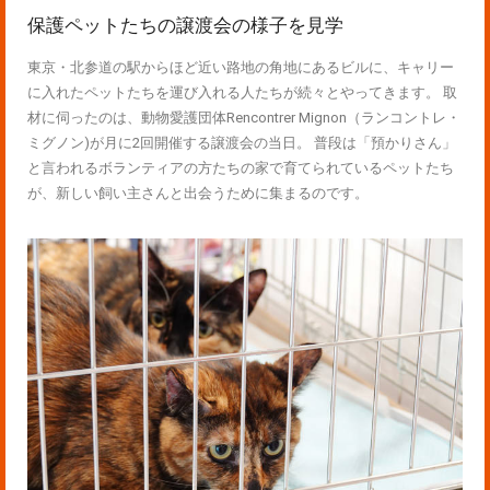
保護ペットたちの譲渡会の様子を見学
東京・北参道の駅からほど近い路地の角地にあるビルに、キャリー
に入れたペットたちを運び入れる人たちが続々とやってきます。 取
材に伺ったのは、動物愛護団体Rencontrer Mignon（ランコントレ・
ミグノン)が月に2回開催する譲渡会の当日。 普段は「預かりさん」
と言われるボランティアの方たちの家で育てられているペットたち
が、新しい飼い主さんと出会うために集まるのです。