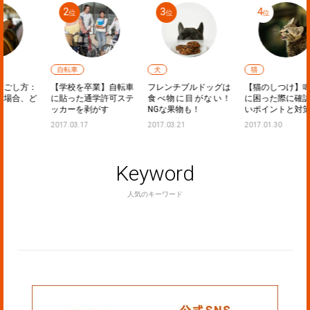
自転車
犬
猫
：
【学校を卒業】自転車
フレンチブルドッグは
【猫のしつけ】鳴き声
ど
に貼った通学許可ステ
食べ物に目がない！
に困った際に確認した
ッカーを剥がす
NGな果物も！
いポイントと対策
2017.03.17
2017.03.21
2017.01.30
Keyword
人気のキーワード