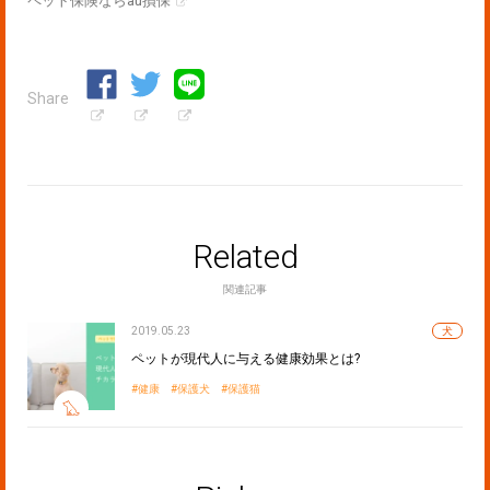
ペット保険ならau損保
Share
Related
関連記事
2019.05.23
犬
ペットが現代人に与える健康効果とは?
健康
保護犬
保護猫