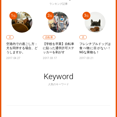
ランキング記事
犬
自転車
犬
フ
空港内での過ごし方：
【学校を卒業】自転車
フレンチブルドッグは
し
犬を同伴する場合、ど
に貼った通学許可ステ
食べ物に目がない！
うしますか。
ッカーを剥がす
NGな果物も！
2017.04.27
2017.03.17
2017.03.21
Keyword
人気のキーワード