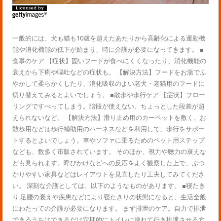
一般的には、犬も猫も10歳を超えたあたりから高齢化による運動機
能や消化機能の低下が始まり、時に介護が必要になってきます。 ■
食事のケア 【症状】固いフードが食べにくくなったり、消化機能の
衰えから下痢や嘔吐などの症状も。 【解決方法】フードをお湯でふ
やかして柔らかくしたり、消化吸収のよい老犬・老猫用のフードに
切り替えてみるとよいでしょう。 ■散歩や歩行ケア 【症状】フロー
リングですべってしまう。階段が使えない、ちょっとした段差が超
えられないなど。 【解決方法】滑り止め用のカーペットを敷く、お
散歩用などは歩行補助用のハーネスなどを利用して、歩行をサポー
トするとよいでしょう。車やソファに乗るためのペット用ステップ
なども、数多く市販されています。 そのほか、視力や聴力の衰えな
ども見られます。呼びかけなどへの反応をよく観察した上で、ぶつ
かりやすい家具などはレイアウトを見直したり工夫してみてくださ
い。 深刻な介護としては、以下のようなものがあります。 ■寝たき
り 足腰の衰えや疾患などにより寝たきりの状態になると、生活全般
にわたっての介護が必要になります。 まず排泄のケア。自力で排泄
できるうちはできるだけ定期的にトイレに連れて行き排泄させる方