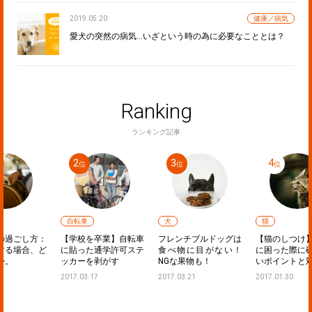
2019.05.20
健康／病気
愛犬の突然の病気…いざという時の為に必要なこととは？
Ranking
ランキング記事
自転車
犬
猫
：
【学校を卒業】自転車
フレンチブルドッグは
【猫のしつけ】鳴き声
ど
に貼った通学許可ステ
食べ物に目がない！
に困った際に確認した
ッカーを剥がす
NGな果物も！
いポイントと対策
2017.03.17
2017.03.21
2017.01.30