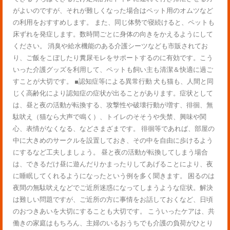
がよいのですが、それが難しくなった場合はペット用のオムツなど
の利用をおすすめします。 また、同じ体勢で寝続けると、ペットも
床ずれを発症します。数時間ごとに身体の向きをかえるようにして
ください。 消臭や給水機能のある介護シーツなども市販されてお
り、ご飯をこぼしたり糞尿モレをサポートするのに有効です。こう
いった介護グッズを利用して、ペットも飼い主も清潔＆快適に過ご
すことが大切です。 ■認知症等による異常行動 犬も猫も、人間と同
じく高齢化により認知症の症状が出ることがあります。症状として
は、昼と夜の活動が転換する、攻撃性や破壊行動が増す、徘徊、無
駄吠え（猫なら大声で鳴く）、トイレのそそうや失禁、興味や関
心、表情がなくなる、などさまざまです。 徘徊等であれば、部屋の
中に大きめのサークルを設置しておき、その中を自由に歩けるよう
にするなど工夫しましょう。 昼と夜の活動が転換してしまう場合
は、できるだけ昼に遊んだりかまったりしてあげることにより、夜
に睡眠してくれるようになったという例を多く聞きます。 困るのは
夜間の無駄吠えなどでご近所迷惑になってしまうような症状。解決
は難しい問題ですが、ご近所の方に事情をお話しておくなど、日頃
のおつきあいを大切にすることも大切です。 こういったケアは、共
働きの家庭はもちろん、主婦のいるおうちでも介護の負荷がひとり