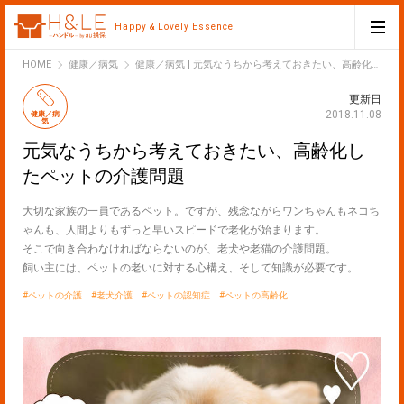
Happy & Lovely Essence
H&LE
HOME
健康／病気
健康／病気 | 元気なうちから考えておきたい、高齢化したペットの介護問題
更新日
2018.11.08
健康／病
気
元気なうちから考えておきたい、高齢化し
たペットの介護問題
大切な家族の一員であるペット。ですが、残念ながらワンちゃんもネコち
ゃんも、人間よりもずっと早いスピードで老化が始まります。
そこで向き合わなければならないのが、老犬や老猫の介護問題。
飼い主には、ペットの老いに対する心構え、そして知識が必要です。
ペットの介護
老犬介護
ペットの認知症
ペットの高齢化