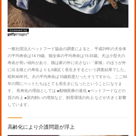
一般社団法人ペットフード協会の調査によると、平成29年の犬全体
の平均寿命は14.19歳、猫全体の平均寿命は15.33歳。犬は小型犬の
寿命が長い傾向があり、猫は家の外に出さない「家猫」のほうが外
に出る猫との寿命よりも3歳近く長生きするという調査結果でした。
昭和40年代、犬の平均寿命は10歳程度だったそうですから、ここ30
年の間にペットたちはとても長生きになったということになりま
す。 長寿化の理由としては ■動物医療の進化 ■ペットフードなどの
質の向上 ■室内飼いの増加など、飼育環境の向上 などが大きく影響
しています。
高齢化により介護問題が浮上