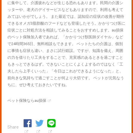
に集中して、介護疲れなどが生じる恐れもあります。民間の介護シ
ッターや、老犬のデイサービスなどもありますので、利用も考えて
みてはいかがでしょう。 また最近では、認知症の症状の改善が期待
できるオメガ3脂肪酸のフードなども登場したそう。かかりつけ医に
症状ごとに対処方法を相談してみることをおすすめします。au損保
のペット保険加入者であれば、「かかりつけ獣医師ダイヤル」など
で24時間365日、無料相談もできます。 ペットたちの介護は、個別
に事情も症状も違い、まさに試行錯誤。ですが、知識を備え、周囲
の力を借りたり工夫をすることで、充実感のあるときを過ごすこと
もきっとできるはず。できないことにくよくよするのではなく「工
夫したら上手くいった」「今日はこれができるようになった」と、
前向きな気持ちで過ごすことが何より大切です。 ペットが元気なう
ちに、ぜひ考えておきたいですね。
ペット保険ならau損保
Share