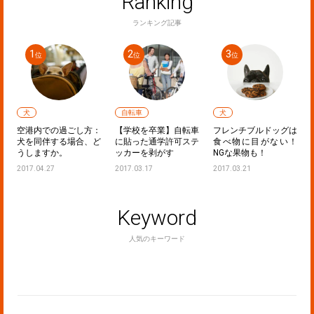
Ranking
ランキング記事
犬
自転車
犬
ラ
空港内での過ごし方：
【学校を卒業】自転車
フレンチブルドッグは
！
犬を同伴する場合、ど
に貼った通学許可ステ
食べ物に目がない！
うしますか。
ッカーを剥がす
NGな果物も！
2017.04.27
2017.03.17
2017.03.21
Keyword
人気のキーワード