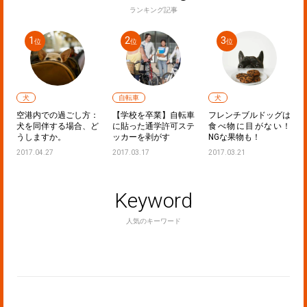
ランキング記事
犬
自転車
犬
フ
空港内での過ごし方：
【学校を卒業】自転車
フレンチブルドッグは
し
犬を同伴する場合、ど
に貼った通学許可ステ
食べ物に目がない！
うしますか。
ッカーを剥がす
NGな果物も！
2017.04.27
2017.03.17
2017.03.21
Keyword
人気のキーワード