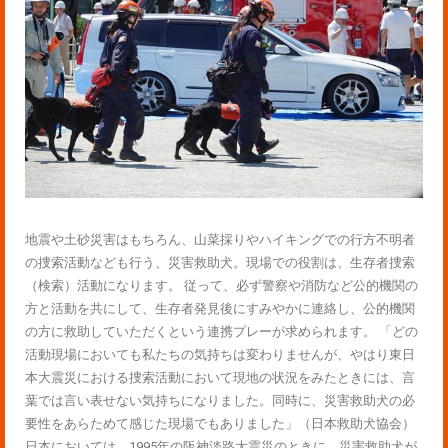
地震や土砂災害はもちろん、山菜採りやハイキングでの行方不明者
の捜索活動なども行う、災害救助犬。現場での役割は、生存者捜索
（検索）活動になります。 従って、必ず警察や消防など公的機関の
方と活動を共にして、生存者発見後にすみやかに連絡し、公的機関
の方に救助していただくという連携プレーが求められます。 「どの
活動現場においても私たちの気持ちは変わりませんが、やはり東日
本大震災における捜索活動において現地の状況をみたときには、言
葉では言い表せない気持ちになりました。同時に、災害救助犬の必
要性をあらためて感じた現場でもありました」（日本救助犬協会）
日本においては、1995年の阪神淡路大震災のときに、災害救助犬が