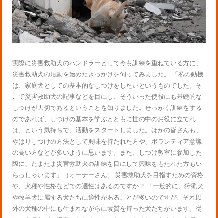
実際に災害救助犬のハンドラーとして今も訓練を重ねている方に、
災害救助犬の活動を始めたきっかけを伺ってみました。 「私の動機
は、家庭犬としての基本的なしつけをしたいというものでした。そ
こで災害救助犬の記事などを目にし、そういった使役にも基礎的な
しつけが大切であるということを知りました。せっかく訓練をする
のであれば、しつけの基本を学ぶとともに世の中のお役に立てれ
ば、という気持ちで、活動をスタートしました。ほかの皆さんも、
やはりしつけの方法として興味を持たれた方や、ボランティア意識
の高い方などが多いように思います。また、しつけ教室に参加した
際に、たまたま災害救助犬の訓練を目にして興味をもたれた方もい
らっしゃいます」（オーナーさん） 災害救助犬を目指すための資格
や、犬種や性格などでの適性はあるのですか？ 「一般的に、狩猟犬
や牧羊犬に属する犬たちに適性があることが多いのですが、それ以
外の犬種の中にも生まれながらに素質を持った犬たちがいます。従