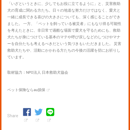
「いざというときに、少しでもお役に立てるように」と、災害救助
犬の育成に関わる方たち。日々の地道な努力だけではなく、愛犬と
一緒に成長できる喜びの大きさについても、深く感じることができ
ました。 一方、「ペットを飼っている被災者」にもなり得る可能性
を考えたときに、非日常で過酷な場面で愛犬を守るためにも、救助
犬たちが身につけている基本のマテや呼び戻しなどのしつけやマナ
ーを自分たちも考えるべきだという気づきもいただきました。 災害
救助犬たちや、活動にかかわる方たちの今後の活躍を切にお祈りし
ています。
取材協力：NPO法人 日本救助犬協会
ペット保険ならau損保
Share