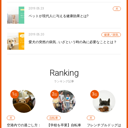
2019.05.23
犬
ペットが現代人に与える健康効果とは?
2019.05.20
健康／病気
愛犬の突然の病気…いざという時の為に必要なこととは？
Ranking
ランキング記事
自転車
犬
犬
方：
【学校を卒業】自転車
フレンチブルドッグは
ミニチュアダックスフ