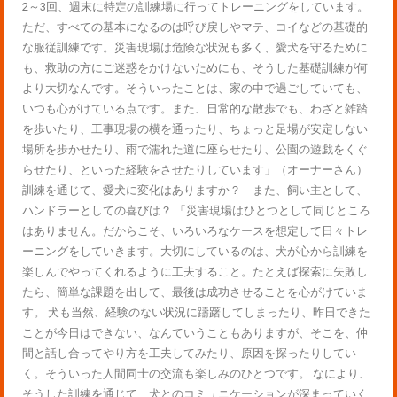
2～3回、週末に特定の訓練場に行ってトレーニングをしています。
ただ、すべての基本になるのは呼び戻しやマテ、コイなどの基礎的
な服従訓練です。災害現場は危険な状況も多く、愛犬を守るために
も、救助の方にご迷惑をかけないためにも、そうした基礎訓練が何
より大切なんです。そういったことは、家の中で過ごしていても、
いつも心がけている点です。また、日常的な散歩でも、わざと雑踏
を歩いたり、工事現場の横を通ったり、ちょっと足場が安定しない
場所を歩かせたり、雨で濡れた道に座らせたり、公園の遊戯をくぐ
らせたり、といった経験をさせたりしています」（オーナーさん）
訓練を通じて、愛犬に変化はありますか？ また、飼い主として、
ハンドラーとしての喜びは？ 「災害現場はひとつとして同じところ
はありません。だからこそ、いろいろなケースを想定して日々トレ
ーニングをしていきます。大切にしているのは、犬が心から訓練を
楽しんでやってくれるように工夫すること。たとえば探索に失敗し
たら、簡単な課題を出して、最後は成功させることを心がけていま
す。 犬も当然、経験のない状況に躊躇してしまったり、昨日できた
ことが今日はできない、なんていうこともありますが、そこを、仲
間と話し合ってやり方を工夫してみたり、原因を探ったりしてい
く。そういった人間同士の交流も楽しみのひとつです。 なにより、
そうした訓練を通じて、犬とのコミュニケーションが深まっていく