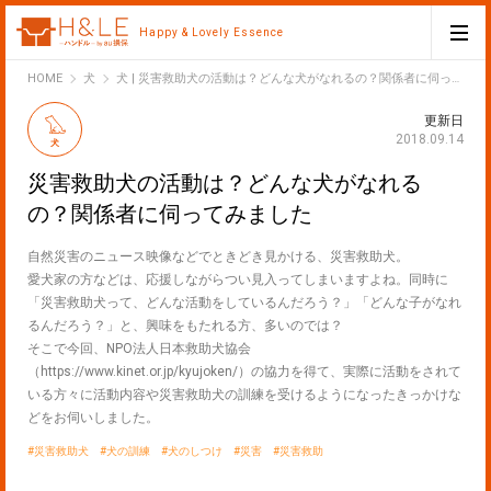
Happy & Lovely Essence
H&LE
HOME
犬
犬 | 災害救助犬の活動は？どんな犬がなれるの？関係者に伺ってみました
更新日
2018.09.14
犬
災害救助犬の活動は？どんな犬がなれる
の？関係者に伺ってみました
自然災害のニュース映像などでときどき見かける、災害救助犬。
愛犬家の方などは、応援しながらつい見入ってしまいますよね。同時に
「災害救助犬って、どんな活動をしているんだろう？」「どんな子がなれ
るんだろう？」と、興味をもたれる方、多いのでは？
そこで今回、NPO法人日本救助犬協会
（https://www.kinet.or.jp/kyujoken/）の協力を得て、実際に活動をされて
いる方々に活動内容や災害救助犬の訓練を受けるようになったきっかけな
どをお伺いしました。
災害救助犬
犬の訓練
犬のしつけ
災害
災害救助