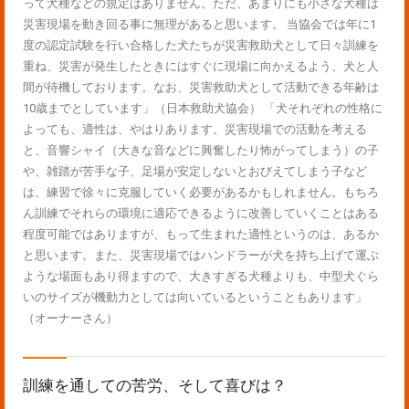
って犬種などの規定はありません。ただ、あまりにも小さな犬種は
災害現場を動き回る事に無理があると思います。 当協会では年に1
度の認定試験を行い合格した犬たちが災害救助犬として日々訓練を
重ね、災害が発生したときにはすぐに現場に向かえるよう、犬と人
間が待機しております。なお、災害救助犬として活動できる年齢は
10歳までとしています」（日本救助犬協会） 「犬それぞれの性格に
よっても、適性は、やはりあります。災害現場での活動を考える
と、音響シャイ（大きな音などに興奮したり怖がってしまう）の子
や、雑踏が苦手な子、足場が安定しないとおびえてしまう子など
は、練習で徐々に克服していく必要があるかもしれません。もちろ
ん訓練でそれらの環境に適応できるように改善していくことはある
程度可能ではありますが、もって生まれた適性というのは、あるか
と思います。また、災害現場ではハンドラーが犬を持ち上げて運ぶ
ような場面もあり得ますので、大きすぎる犬種よりも、中型犬ぐら
いのサイズが機動力としては向いているということもあります」
（オーナーさん）
訓練を通しての苦労、そして喜びは？