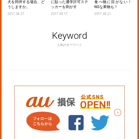
、ど
に貼った通学許可ステ
食べ物に目がない！
ンドが吠えなくなるし
ッカーを剥がす
NGな果物も！
つけ方法
2017.03.17
2017.03.21
2017.01.21
Keyword
人気のキーワード