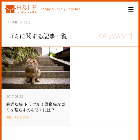
Happy & Lovely Essence
H&LE
HOME
ゴミ
ゴミに関する記事一覧
2017.03.22
身近な猫 トラブル！野良猫がゴ
ミを荒らすのを防ぐには？
猫
トラブル