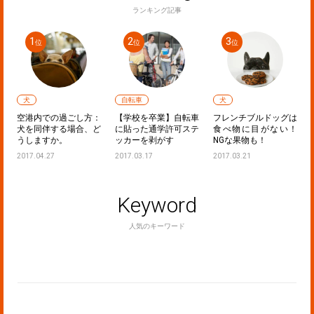
ランキング記事
犬
自転車
犬
ラ
空港内での過ごし方：
【学校を卒業】自転車
フレンチブルドッグは
！
犬を同伴する場合、ど
に貼った通学許可ステ
食べ物に目がない！
うしますか。
ッカーを剥がす
NGな果物も！
2017.04.27
2017.03.17
2017.03.21
Keyword
人気のキーワード