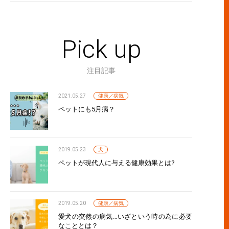
Pick up
注目記事
2021.05.27
健康／病気
ペットにも5月病？
2019.05.23
犬
ペットが現代人に与える健康効果とは?
2019.05.20
健康／病気
愛犬の突然の病気…いざという時の為に必要
なこととは？