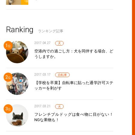
Ranking
ランキング記事
2017.04.27
犬
空港内での過ごし方：犬を同伴する場合、ど
うしますか。
2017.03.17
自転車
【学校を卒業】自転車に貼った通学許可ステ
ッカーを剥がす
2017.03.21
犬
フレンチブルドッグは食べ物に目がない！
NGな果物も！