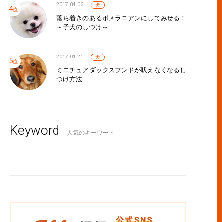
2017.04.06
犬
落ち着きのあるポメラニアンにしてみせる！
～子犬のしつけ～
2017.01.21
犬
ミニチュアダックスフンドが吠えなくなるし
つけ方法
Keyword
人気のキーワード