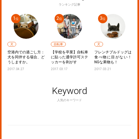
ランキング記事
犬
自転車
犬
ラ
空港内での過ごし方：
【学校を卒業】自転車
フレンチブルドッグは
！
犬を同伴する場合、ど
に貼った通学許可ステ
食べ物に目がない！
うしますか。
ッカーを剥がす
NGな果物も！
2017.04.27
2017.03.17
2017.03.21
Keyword
人気のキーワード