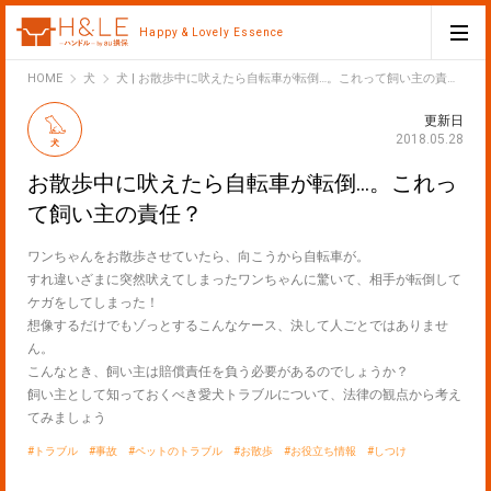
Happy & Lovely Essence
H&LE
HOME
犬
犬 | お散歩中に吠えたら自転車が転倒…。これって飼い主の責任？
更新日
2018.05.28
犬
お散歩中に吠えたら自転車が転倒…。これっ
て飼い主の責任？
ワンちゃんをお散歩させていたら、向こうから自転車が。
すれ違いざまに突然吠えてしまったワンちゃんに驚いて、相手が転倒して
ケガをしてしまった！
想像するだけでもゾっとするこんなケース、決して人ごとではありませ
ん。
こんなとき、飼い主は賠償責任を負う必要があるのでしょうか？
飼い主として知っておくべき愛犬トラブルについて、法律の観点から考え
てみましょう
トラブル
事故
ペットのトラブル
お散歩
お役立ち情報
しつけ