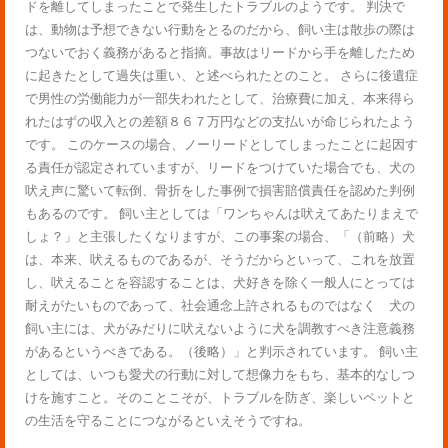
ドを離してしまったことで発生したトラブルのようです。 判決で
は、動物は予想できない行動をとるのだから、飼い主は散歩の際は
つないでおく義務があると指摘。事故はリードから手を離したため
に起きたとして過失は重い、と述べられたとのこと。 さらに後遺症
で男性の労働能力が一部失われたとして、治療費に加え、本来得ら
れたはずの収入との差額８６７万円などの支払いが命じられたよう
です。 このケースの場合、ノーリードとしてしまったことに起因す
る責任が認定されていますが、リードをつけていた場合でも、犬の
吠え声に驚いて転倒、骨折をした事例で損害賠償責任を認めた判例
もあるのです。 飼い主としては「ワンちゃんは吠えてあたりまえで
しょ？」と主張したくなりますが、この事案の場合、「（前略）犬
は、本来、吠えるものであるが、そうだからといって、これを放置
し、吠えることを容認することは、犬好きを除く一般人にとっては
耐えがたいものであって、社会通念上許されるものではなく 犬の
飼い主には、犬がみだりに吠えないように犬を調教すべき注意義務
があるというべきである。（後略）」と判示されています。 飼い主
としては、いつも愛犬の行動に対して想像力をもち、基本的なしつ
けを施すこと。そのことこそが、トラブルを防ぎ、楽しいペットと
の生活を守ることにつながるといえそうですね。