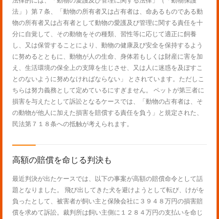
法律的には、「動物の愛護及び管理に関する法律」（「動物保護
法」）第７条、「動物の所有者又は占有者は、命あるものである動
物の所有者又は占有者として動物の愛護及び管理に関する責任を十
分に自覚して、その動物をその種類、習性等に応じて適正に飼養
し、又は保管することにより、動物の健康及び安全を保持するよう
に努めるとともに、動物が人の生命、身体若もしくは財産に害を加
え、生活環境の保全上の支障を生じさせ、又は人に迷惑を及ぼすこ
とのないように努めなければならない」 とされています。ただしこ
ちらは努力義務として定めているにすぎません。 ペットが第三者に
損害を与えたとして訴訟となるケースでは、「動物の占有者は、そ
の動物が他人に加えた損害を賠償する責任を負う」と規定された、
民法第７１８条への抵触が考えられます。
高額の賠償を命じる判決も
最近判決が出たケースでは、以下の事案が高額の賠償命令として話
題となりました。 飛び出してきた犬を避けようとして転び、けがを
負ったとして、被害者が飼い主と保険会社に３９４８万円の損害賠
償を求めて訴訟。裁判所は飼い主側に１２８４万円の支払いを命じ