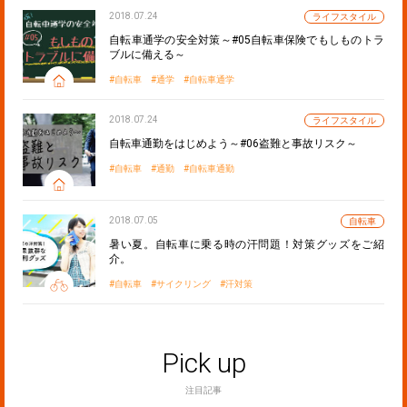
2018.07.24
ライフスタイル
自転車通学の安全対策～#05自転車保険でもしものトラ
ブルに備える～
自転車
通学
自転車通学
2018.07.24
ライフスタイル
自転車通勤をはじめよう～#06盗難と事故リスク～
自転車
通勤
自転車通勤
2018.07.05
自転車
暑い夏。自転車に乗る時の汗問題！対策グッズをご紹
介。
自転車
サイクリング
汗対策
Pick up
注目記事