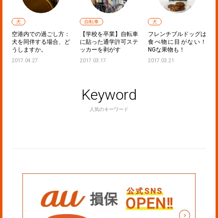
自転車
犬
犬
：
【学校を卒業】自転車
フレンチブルドッグは
落ち着きのあるポメラ
ど
に貼った通学許可ステ
食べ物に目がない！
ニアンにしてみせる！
ッカーを剥がす
NGな果物も！
～子犬のしつけ～
2017.03.17
2017.03.21
2017.04.06
Keyword
人気のキーワード