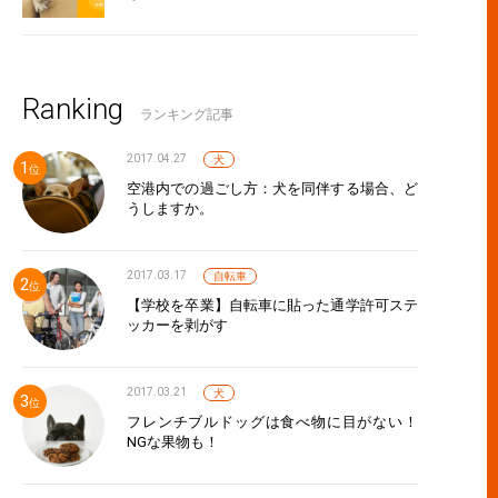
Ranking
ランキング記事
2017.04.27
犬
空港内での過ごし方：犬を同伴する場合、ど
うしますか。
2017.03.17
自転車
【学校を卒業】自転車に貼った通学許可ステ
ッカーを剥がす
2017.03.21
犬
フレンチブルドッグは食べ物に目がない！
NGな果物も！