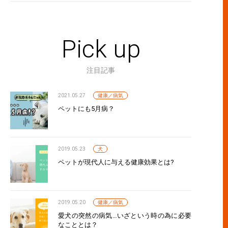
Pick up
注目記事
2021.05.27
健康／病気
ペットにも5月病？
2019.05.23
犬
ペットが現代人に与える健康効果とは?
2019.05.20
健康／病気
愛犬の突然の病気…いざという時の為に必要
なこととは？