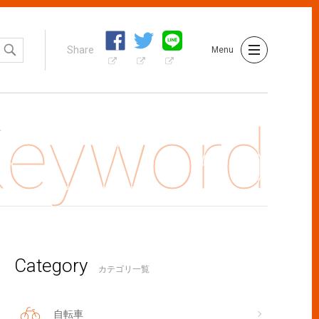
Share
Menu
Category
っ、コレもダメ⁈】猫に与えてはいけない食べ物まとめ
カテゴリ一覧
自転車