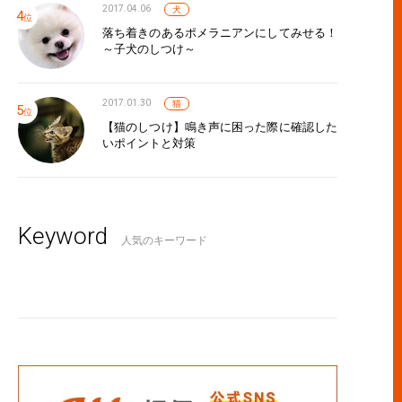
2017.04.06
犬
落ち着きのあるポメラニアンにしてみせる！
～子犬のしつけ～
2017.01.30
猫
【猫のしつけ】鳴き声に困った際に確認した
いポイントと対策
Keyword
人気のキーワード