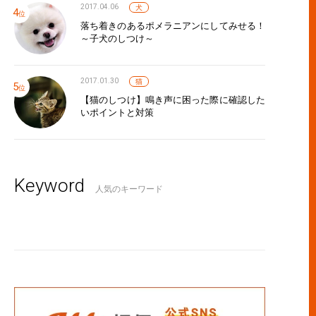
2017.04.06
犬
落ち着きのあるポメラニアンにしてみせる！
～子犬のしつけ～
2017.01.30
猫
【猫のしつけ】鳴き声に困った際に確認した
いポイントと対策
Keyword
人気のキーワード