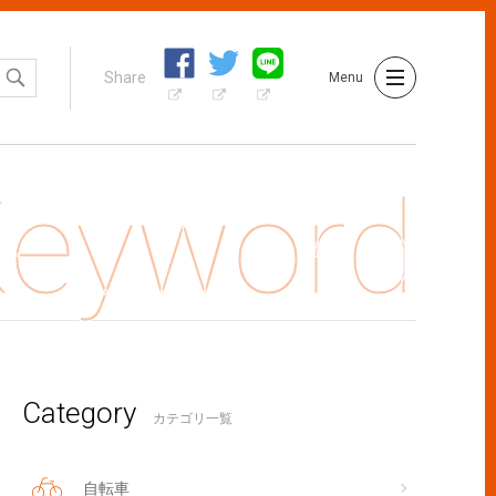
Share
Menu
Category
トホテルvsペットシッター。ネコちゃんのお世話を頼むならどっ
カテゴリ一覧
自転車