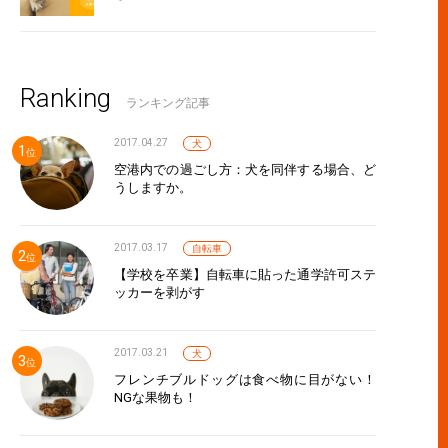
Ranking
ランキング記事
2017.04.27
犬
空港内での過ごし方：犬を同伴する場合、ど
うしますか。
2017.03.17
自転車
【学校を卒業】自転車に貼った通学許可ステ
ッカーを剥がす
2017.03.21
犬
フレンチブルドッグは食べ物に目がない！
NGな果物も！