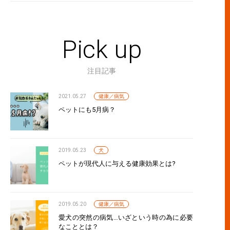
Pick up
注目記事
2021.05.27
健康／病気
ペットにも5月病？
2019.05.23
犬
ペットが現代人に与える健康効果とは?
2019.05.20
健康／病気
愛犬の突然の病気…いざという時の為に必要
なこととは？