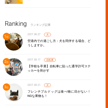
Ranking
ランキング記事
2017.04.27
犬
空港内での過ごし方：犬を同伴する場合、ど
うしますか。
2017.03.17
自転車
【学校を卒業】自転車に貼った通学許可ステ
ッカーを剥がす
2017.03.21
犬
フレンチブルドッグは食べ物に目がない！
NGな果物も！