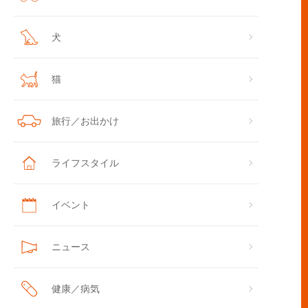
犬
猫
旅行／お出かけ
クシャーテリアのトイレのしつけは子犬の時期に！
ライフスタイル
イベント
ニュース
健康／病気