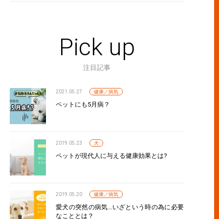
Pick up
注目記事
2021.05.27
健康／病気
ペットにも5月病？
2019.05.23
犬
ペットが現代人に与える健康効果とは?
2019.05.20
健康／病気
愛犬の突然の病気…いざという時の為に必要
なこととは？