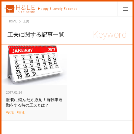
Happy & Lovely Essence
H&LE
HOME
工夫
工夫に関する記事一覧
2017.02.24
服装に悩んだ方必見！自転車通
勤をする時の工夫とは？
女性
男性