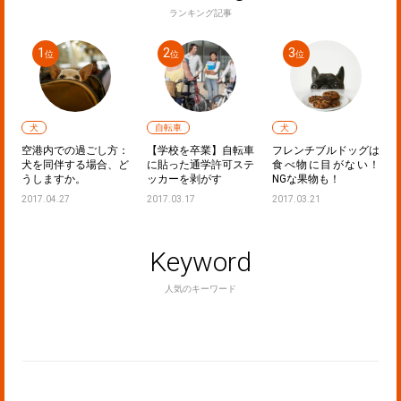
ランキング記事
犬
自転車
犬
声
空港内での過ごし方：
【学校を卒業】自転車
フレンチブルドッグは
た
犬を同伴する場合、ど
に貼った通学許可ステ
食べ物に目がない！
うしますか。
ッカーを剥がす
NGな果物も！
2017.04.27
2017.03.17
2017.03.21
Keyword
人気のキーワード