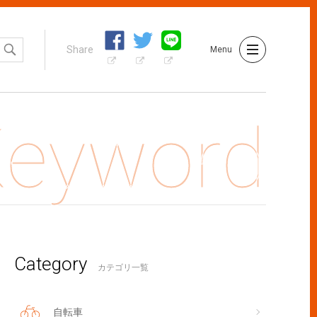
Share
Menu
Category
事を残す】放置しても大丈夫？気にすべき猫の食生活
カテゴリ一覧
自転車