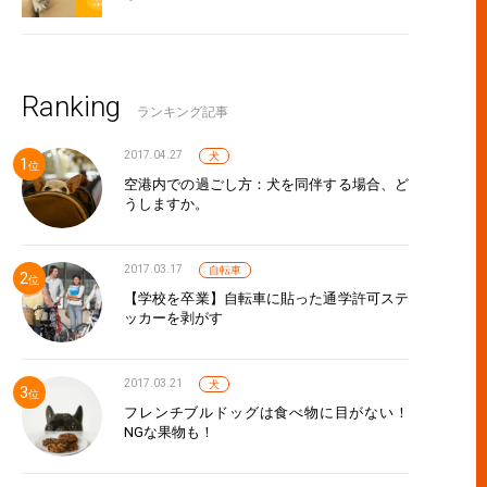
Ranking
ランキング記事
2017.04.27
犬
空港内での過ごし方：犬を同伴する場合、ど
うしますか。
2017.03.17
自転車
【学校を卒業】自転車に貼った通学許可ステ
ッカーを剥がす
2017.03.21
犬
フレンチブルドッグは食べ物に目がない！
NGな果物も！