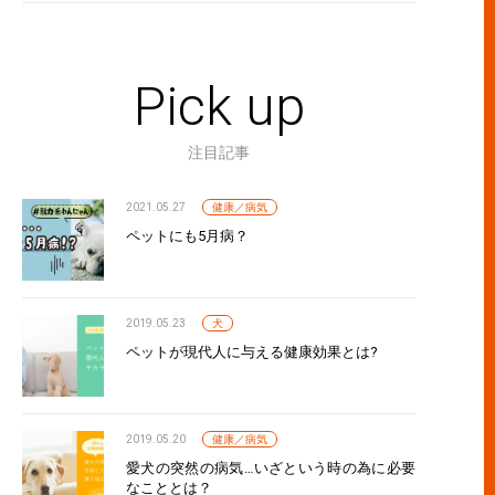
Pick up
注目記事
2021.05.27
健康／病気
ペットにも5月病？
2019.05.23
犬
ペットが現代人に与える健康効果とは?
2019.05.20
健康／病気
愛犬の突然の病気…いざという時の為に必要
なこととは？