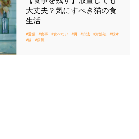
【食事を残す】放置しても
大丈夫？気にすべき猫の食
生活
愛猫
食事
食べない
餌
方法
対処法
残す
猫
病気