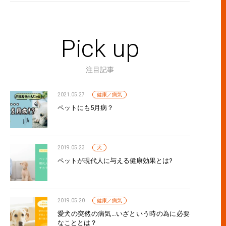
Pick up
注目記事
2021.05.27
健康／病気
ペットにも5月病？
2019.05.23
犬
ペットが現代人に与える健康効果とは?
2019.05.20
健康／病気
愛犬の突然の病気…いざという時の為に必要
なこととは？