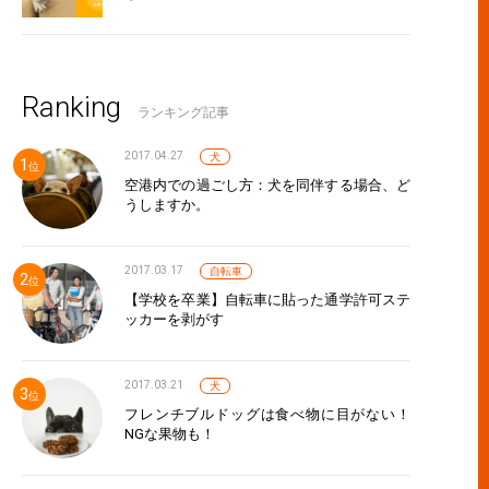
Ranking
ランキング記事
2017.04.27
犬
空港内での過ごし方：犬を同伴する場合、ど
うしますか。
2017.03.17
自転車
【学校を卒業】自転車に貼った通学許可ステ
ッカーを剥がす
2017.03.21
犬
フレンチブルドッグは食べ物に目がない！
NGな果物も！