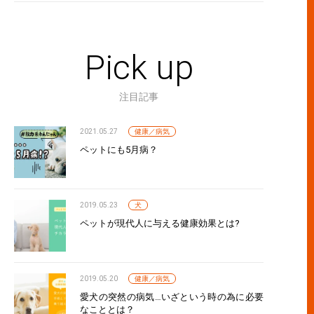
Pick up
注目記事
2021.05.27
健康／病気
ペットにも5月病？
2019.05.23
犬
ペットが現代人に与える健康効果とは?
2019.05.20
健康／病気
愛犬の突然の病気…いざという時の為に必要
なこととは？