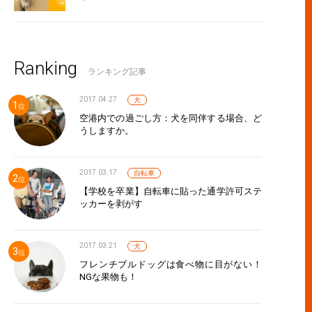
Ranking
ランキング記事
2017.04.27
犬
空港内での過ごし方：犬を同伴する場合、ど
うしますか。
2017.03.17
自転車
【学校を卒業】自転車に貼った通学許可ステ
ッカーを剥がす
2017.03.21
犬
フレンチブルドッグは食べ物に目がない！
NGな果物も！