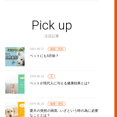
Pick up
注目記事
2021.05.27
健康／病気
ペットにも5月病？
2019.05.23
犬
ペットが現代人に与える健康効果とは?
2019.05.20
健康／病気
愛犬の突然の病気…いざという時の為に必要
なこととは？