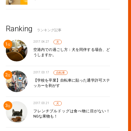
Ranking
ランキング記事
2017.04.27
犬
空港内での過ごし方：犬を同伴する場合、ど
うしますか。
2017.03.17
自転車
【学校を卒業】自転車に貼った通学許可ステ
ッカーを剥がす
2017.03.21
犬
フレンチブルドッグは食べ物に目がない！
NGな果物も！