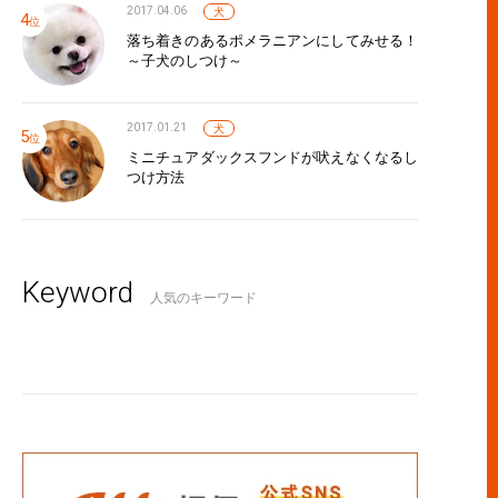
2017.04.06
犬
落ち着きのあるポメラニアンにしてみせる！
～子犬のしつけ～
2017.01.21
犬
ミニチュアダックスフンドが吠えなくなるし
つけ方法
Keyword
人気のキーワード