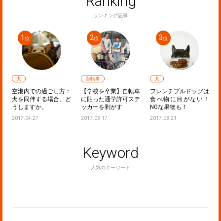
Ranking
ランキング記事
犬
自転車
犬
声
空港内での過ごし方：
【学校を卒業】自転車
フレンチブルドッグは
た
犬を同伴する場合、ど
に貼った通学許可ステ
食べ物に目がない！
うしますか。
ッカーを剥がす
NGな果物も！
2017.04.27
2017.03.17
2017.03.21
Keyword
人気のキーワード