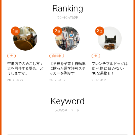
Ranking
ランキング記事
犬
自転車
犬
フ
空港内での過ごし方：
【学校を卒業】自転車
フレンチブルドッグは
し
犬を同伴する場合、ど
に貼った通学許可ステ
食べ物に目がない！
うしますか。
ッカーを剥がす
NGな果物も！
2017.04.27
2017.03.17
2017.03.21
Keyword
人気のキーワード