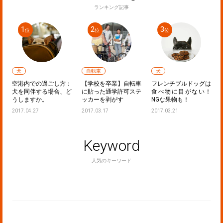
ランキング記事
犬
自転車
犬
ラ
空港内での過ごし方：
【学校を卒業】自転車
フレンチブルドッグは
！
犬を同伴する場合、ど
に貼った通学許可ステ
食べ物に目がない！
うしますか。
ッカーを剥がす
NGな果物も！
2017.04.27
2017.03.17
2017.03.21
Keyword
人気のキーワード