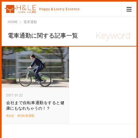
Happy & Lovely Essence
H&LE
HOME
電車通勤
電車通勤に関する記事一覧
2017.01.22
会社まで自転車通勤をすると健
康にもなれちゃうの！？
会社
自転車通勤