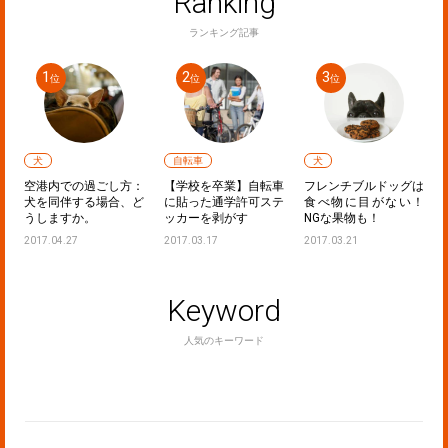
Ranking
ランキング記事
犬
自転車
犬
フ
空港内での過ごし方：
【学校を卒業】自転車
フレンチブルドッグは
し
犬を同伴する場合、ど
に貼った通学許可ステ
食べ物に目がない！
うしますか。
ッカーを剥がす
NGな果物も！
2017.04.27
2017.03.17
2017.03.21
Keyword
人気のキーワード