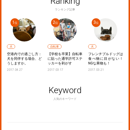
Ranking
ランキング記事
犬
自転車
犬
ラ
空港内での過ごし方：
【学校を卒業】自転車
フレンチブルドッグは
！
犬を同伴する場合、ど
に貼った通学許可ステ
食べ物に目がない！
うしますか。
ッカーを剥がす
NGな果物も！
2017.04.27
2017.03.17
2017.03.21
Keyword
人気のキーワード