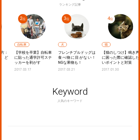
ランキング記事
自転車
犬
猫
：
【学校を卒業】自転車
フレンチブルドッグは
【猫のしつけ】鳴き声
ど
に貼った通学許可ステ
食べ物に目がない！
に困った際に確認した
ッカーを剥がす
NGな果物も！
いポイントと対策
2017.03.17
2017.03.21
2017.01.30
Keyword
人気のキーワード