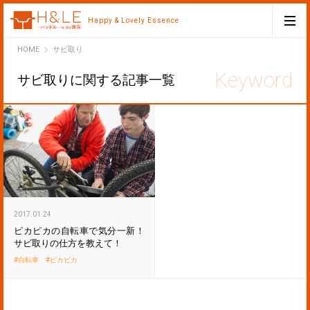
Happy & Lovely Essence
H&LE
HOME
サビ取り
サビ取りに関する記事一覧
2017.01.24
ピカピカの自転車で気分一新！
サビ取りの仕方を教えて！
自転車
ピカピカ