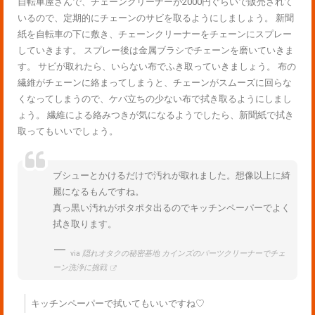
自転車屋さんで、チェーンクリーナーが2000円ぐらいで販売されて
いるので、定期的にチェーンのサビを取るようにしましょう。 新聞
紙を自転車の下に敷き、チェーンクリーナーをチェーンにスプレー
していきます。 スプレー後は金属ブラシでチェーンを磨いていきま
す。 サビが取れたら、いらない布でふき取っていきましょう。 布の
繊維がチェーンに絡まってしまうと、チェーンがスムーズに回らな
くなってしまうので、ケバ立ちの少ない布で拭き取るようにしまし
ょう。 繊維による絡みつきが気になるようでしたら、新聞紙で拭き
取ってもいいでしょう。
ブシューとかけるだけで汚れが取れました。想像以上に綺
麗になるもんですね。
真っ黒い汚れがポタポタ出るのでキッチンペーパーでよく
拭き取ります。
via
隠れオタクの秘密基地 カインズのパーツクリーナーでチェ
ーン洗浄に挑戦
キッチンペーパーで拭いてもいいですね♡