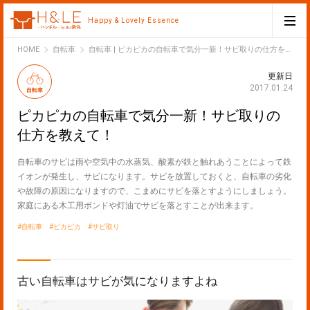
Happy & Lovely Essence
H&LE
HOME
自転車
自転車 | ピカピカの自転車で気分一新！サビ取りの仕方を教えて！
更新日
2017.01.24
自転車
ピカピカの自転車で気分一新！サビ取りの
仕方を教えて！
自転車のサビは雨や空気中の水蒸気、酸素が鉄と触れあうことによって鉄
イオンが発生し、サビになります。サビを放置しておくと、自転車の劣化
や故障の原因になりますので、こまめにサビを落とすようにしましょう。
家庭にある木工用ボンドや灯油でサビを落とすことが出来ます。
自転車
ピカピカ
サビ取り
古い自転車はサビが気になりますよね