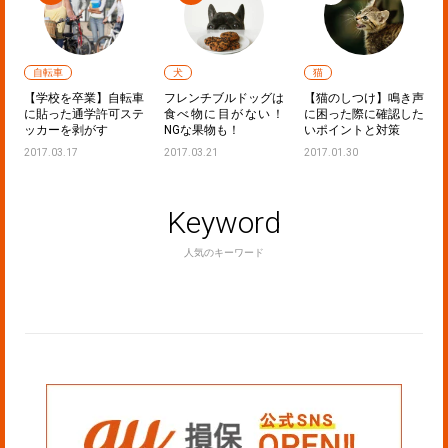
自転車
犬
猫
：
【学校を卒業】自転車
フレンチブルドッグは
【猫のしつけ】鳴き声
ど
に貼った通学許可ステ
食べ物に目がない！
に困った際に確認した
ッカーを剥がす
NGな果物も！
いポイントと対策
2017.03.17
2017.03.21
2017.01.30
Keyword
人気のキーワード