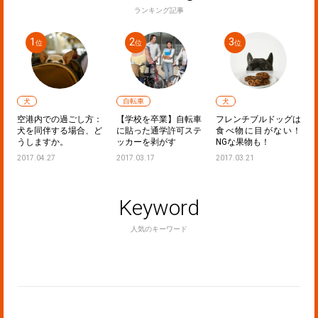
ランキング記事
犬
自転車
犬
声
空港内での過ごし方：
【学校を卒業】自転車
フレンチブルドッグは
た
犬を同伴する場合、ど
に貼った通学許可ステ
食べ物に目がない！
うしますか。
ッカーを剥がす
NGな果物も！
2017.04.27
2017.03.17
2017.03.21
Keyword
人気のキーワード