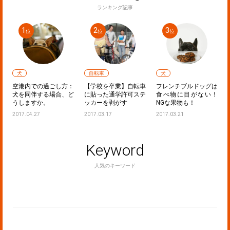
ランキング記事
犬
自転車
犬
声
空港内での過ごし方：
【学校を卒業】自転車
フレンチブルドッグは
た
犬を同伴する場合、ど
に貼った通学許可ステ
食べ物に目がない！
うしますか。
ッカーを剥がす
NGな果物も！
2017.04.27
2017.03.17
2017.03.21
Keyword
人気のキーワード