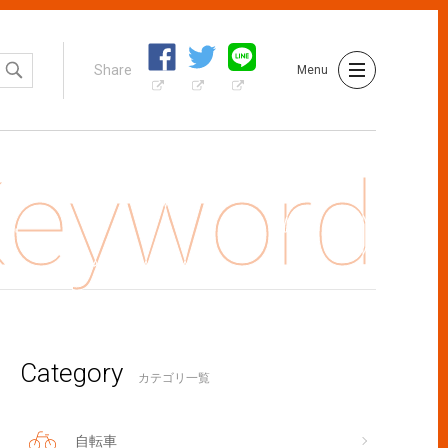
Share
Menu
Category
車レースの楽しみ方～観戦編～
カテゴリ一覧
自転車