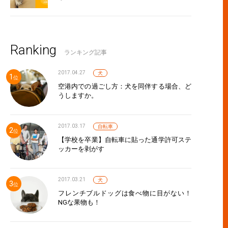
Ranking
ランキング記事
2017.04.27
犬
空港内での過ごし方：犬を同伴する場合、ど
うしますか。
2017.03.17
自転車
【学校を卒業】自転車に貼った通学許可ステ
ッカーを剥がす
2017.03.21
犬
フレンチブルドッグは食べ物に目がない！
NGな果物も！