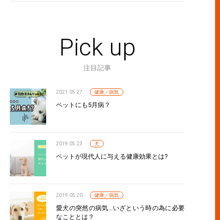
Pick up
注目記事
2021.05.27
健康／病気
ペットにも5月病？
2019.05.23
犬
ペットが現代人に与える健康効果とは?
2019.05.20
健康／病気
愛犬の突然の病気…いざという時の為に必要
なこととは？