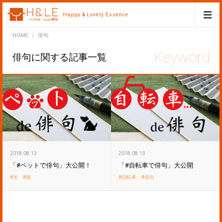
Happy & Lovely Essence
H&LE
HOME
俳句
俳句に関する記事一覧
2018.08.13
2018.08.13
「#ペットで俳句」大公開！
「#自転車で俳句」大公開
犬
猫
自転車
俳句