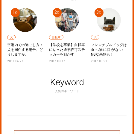
犬
自転車
犬
声
空港内での過ごし方：
【学校を卒業】自転車
フレンチブルドッグは
た
犬を同伴する場合、ど
に貼った通学許可ステ
食べ物に目がない！
うしますか。
ッカーを剥がす
NGな果物も！
2017.04.27
2017.03.17
2017.03.21
Keyword
人気のキーワード