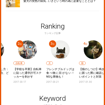
愛犬の突然の病気…いざという時の為に必要なこととは？
Ranking
ランキング記事
自転車
犬
猫
：
【学校を卒業】自転車
フレンチブルドッグは
【猫のしつけ】鳴き声
ど
に貼った通学許可ステ
食べ物に目がない！
に困った際に確認した
ッカーを剥がす
NGな果物も！
いポイントと対策
2017.03.17
2017.03.21
2017.01.30
Keyword