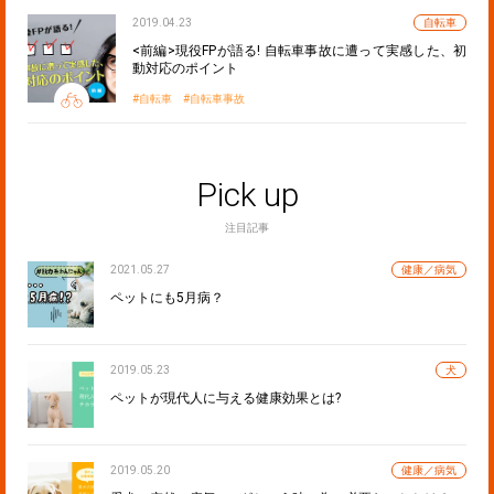
2019.04.23
自転車
<前編>現役FPが語る! 自転車事故に遭って実感した、初
動対応のポイント
自転車
自転車事故
Pick up
注目記事
2021.05.27
健康／病気
ペットにも5月病？
2019.05.23
犬
ペットが現代人に与える健康効果とは?
2019.05.20
健康／病気