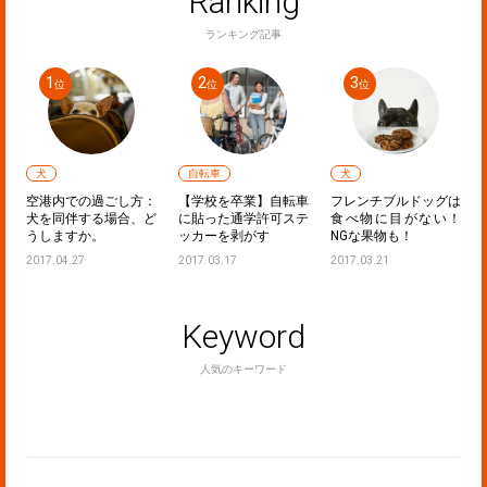
Ranking
ランキング記事
犬
自転車
犬
フ
空港内での過ごし方：
【学校を卒業】自転車
フレンチブルドッグは
し
犬を同伴する場合、ど
に貼った通学許可ステ
食べ物に目がない！
うしますか。
ッカーを剥がす
NGな果物も！
2017.04.27
2017.03.17
2017.03.21
Keyword
人気のキーワード