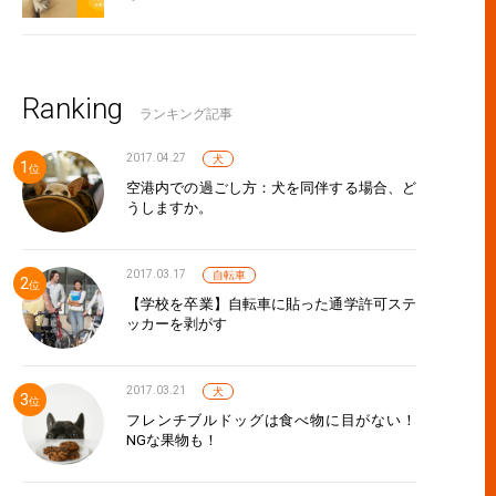
Ranking
ランキング記事
2017.04.27
犬
空港内での過ごし方：犬を同伴する場合、ど
うしますか。
2017.03.17
自転車
【学校を卒業】自転車に貼った通学許可ステ
ッカーを剥がす
2017.03.21
犬
フレンチブルドッグは食べ物に目がない！
NGな果物も！