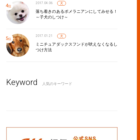
2017.04.06
犬
落ち着きのあるポメラニアンにしてみせる！
～子犬のしつけ～
2017.01.21
犬
ミニチュアダックスフンドが吠えなくなるし
つけ方法
Keyword
人気のキーワード