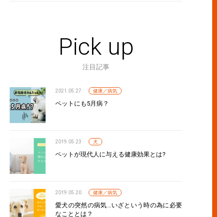
Pick up
注目記事
2021.05.27
健康／病気
ペットにも5月病？
2019.05.23
犬
ペットが現代人に与える健康効果とは?
2019.05.20
健康／病気
愛犬の突然の病気…いざという時の為に必要
なこととは？