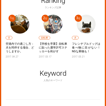
Ranking
ランキング記事
犬
自転車
犬
ラ
空港内での過ごし方：
【学校を卒業】自転車
フレンチブルドッグは
！
犬を同伴する場合、ど
に貼った通学許可ステ
食べ物に目がない！
うしますか。
ッカーを剥がす
NGな果物も！
2017.04.27
2017.03.17
2017.03.21
Keyword
人気のキーワード